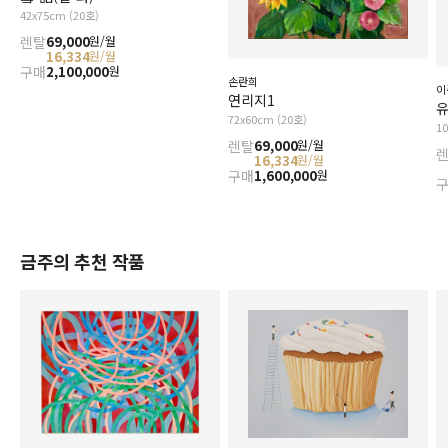
42x75cm (20호)
렌탈
69,000
원/월
16,334
원/월
구매
2,100,000
원
손란희
이
연리지1
72x60cm (20호)
1
렌탈
69,000
원/월
16,334
원/월
구매
1,600,000
원
금주의 추천 작품