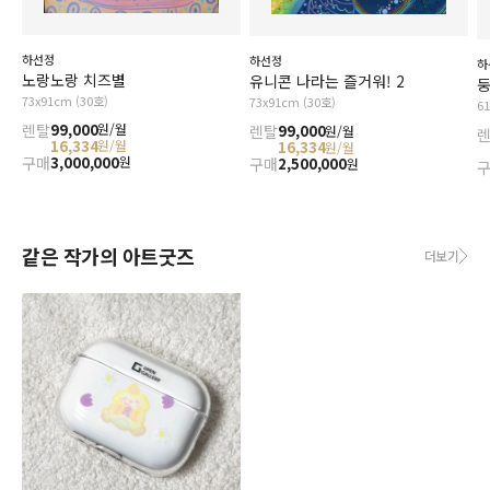
하선정
하선정
하
노랑노랑 치즈별
유니콘 나라는 즐거워! 2
둥
73x91cm (30호)
73x91cm (30호)
6
렌탈
99,000
원/월
렌탈
99,000
원/월
16,334
원/월
16,334
원/월
구매
3,000,000
원
구매
2,500,000
원
같은 작가의 아트굿즈
더보기