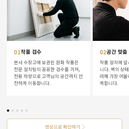
01
작품 검수
02
공간 맞춤
본사 수장고에 보관된 원화 작품은
작품 설치에 앞
전문 설치팀의 꼼꼼한 검수를 거쳐,
니다. 벽의 상
전용 차량으로 고객님의 공간까지 안
려해 가장 어울
전하게 이동합니다.
계합니다.
영상으로 확인하기