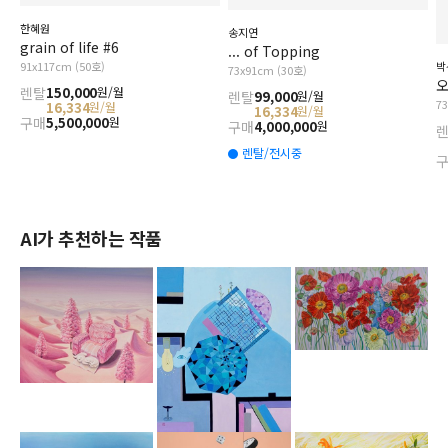
한혜원
송지연
grain of life #6
... of Topping
91x117cm (50호)
박
73x91cm (30호)
오
렌탈
150,000
원/월
렌탈
99,000
원/월
7
16,334
원/월
16,334
원/월
구매
5,500,000
원
구매
4,000,000
원
렌탈/전시중
AI가 추천하는 작품