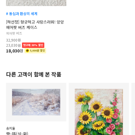
# 동심과 환상의 세계
[하선정] 향긋하고 사랑스러워! 앙앙
에어팟 버즈 케이스
에어팟 버즈
32,900
원
23,030
원
첫구매 30% 할인
18,030
원
5,000원 할인
다른 고객이 함께 본 작품
송지율
雪-話(설-화)