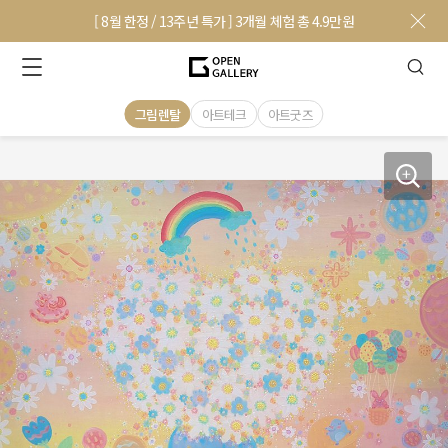
[ 8월 한정 / 13주년 특가 ] 3개월 체험 총 4.9만원
그림렌탈
아트테크
아트굿즈