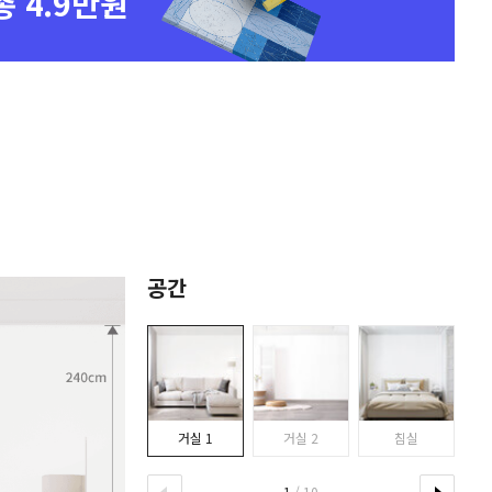
총 4.9만원
공간
거실 1
거실 2
침실
1
/ 10