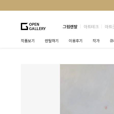
그림렌탈
아트테크
아트
작품보기
렌탈하기
이용후기
작가
큐
그림렌탈
개인 고객
작가소개
제
법인상담
법인 고객
작가공모
작
기프트카드
셀럽 인터뷰
그
테