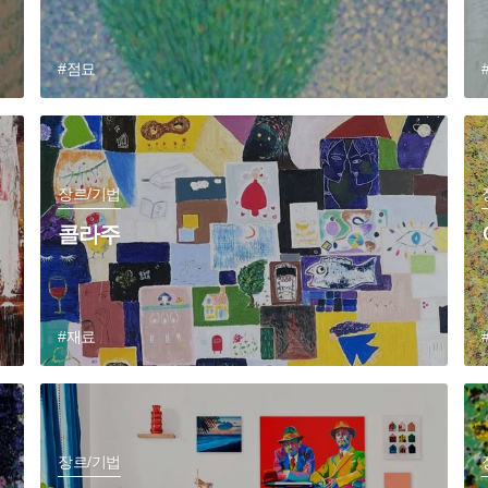
#점묘
장르/기법
콜라주
#재료
장르/기법