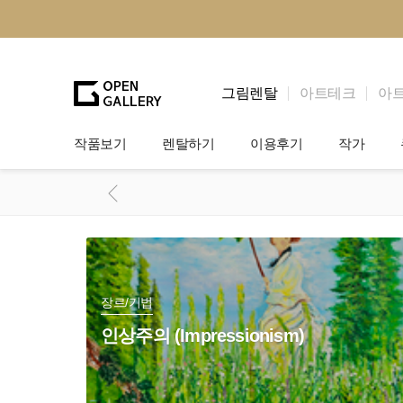
그림렌탈
아트테크
아
작품보기
렌탈하기
이용후기
작가
그림렌탈
개인 고객
작가소개
법인상담
법인 고객
작가공모
기프트카드
셀럽 인터뷰
장르/기법
인상주의 (Impressionism)