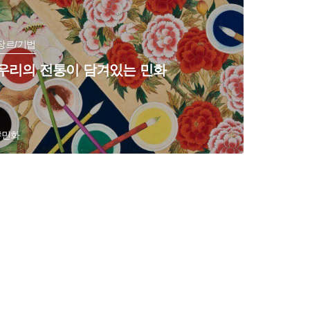
장르/기법
우리의 전통이 담겨있는 민화
#민화