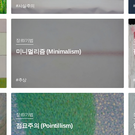
#사실주의
장르/기법
미니멀리즘 (Minimalism)
#추상
장르/기법
점묘주의 (Pointillism)