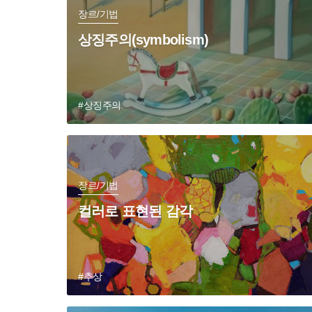
장르/기법
상징주의(symbolism)
#상징주의
장르/기법
컬러로 표현된 감각
#추상