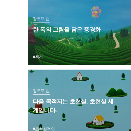
장르/기법
한 폭의 그림을 담은 풍경화
#풍경
장르/기법
다음 목적지는 초현실, 초현실 세
계입니다.
#초현실적인