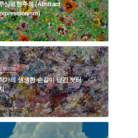
추상표현주의 (Abstract
expressionism)
#추상
장르/기법
작가의 생생한 손길이 담긴 붓터
치
#마티에르