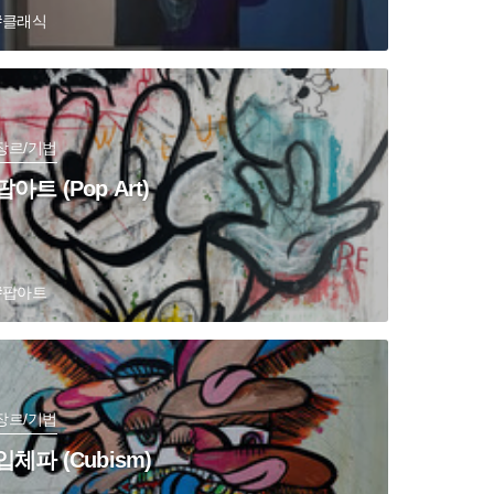
#클래식
장르/기법
팝아트 (Pop Art)
#팝아트
장르/기법
입체파 (Cubism)