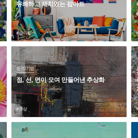
유쾌하고 재치있는 팝아트
#팝아트
장르/기법
점, 선, 면이 모여 만들어낸 추상화
#추상