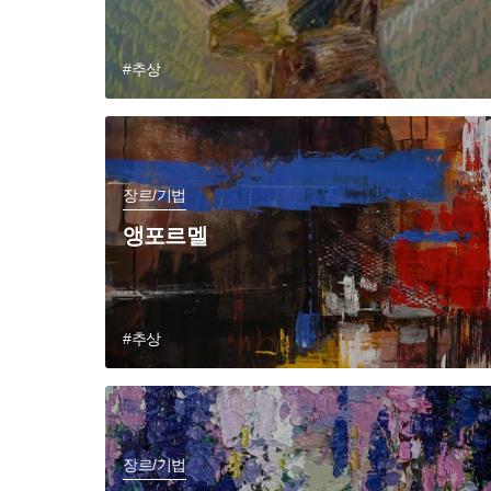
#추상
장르/기법
앵포르멜
#추상
장르/기법