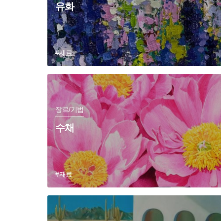
유화
#재료
장르/기법
수채
#재료