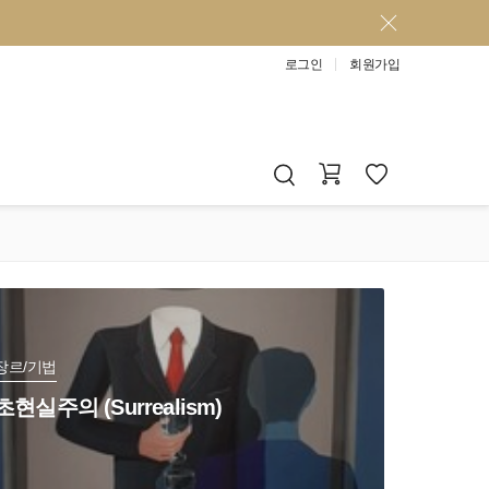
로그인
회원가입
장르/기법
초현실주의 (Surrealism)