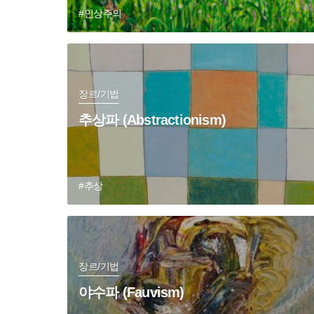
#인상주의
장르/기법
추상파 (Abstractionism)
#추상
장르/기법
야수파 (Fauvism)