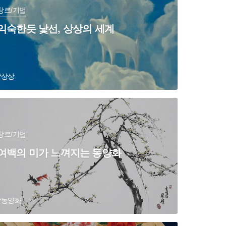
장르/기법
익숙한듯 낯선, 상상의 세계
#상상
장르/기법
여백의 미가 느껴지는 동양화
#동양화