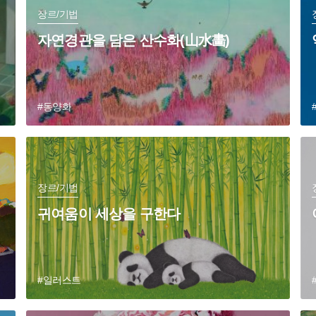
장르/기법
자연경관을 담은 산수화(山水畵)
#동양화
장르/기법
귀여움이 세상을 구한다
#일러스트