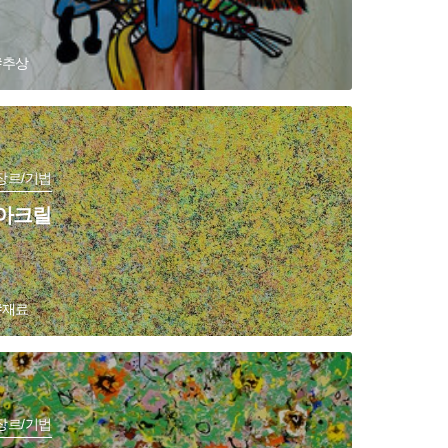
#추상
장르/기법
아크릴
#재료
장르/기법