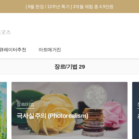
[ 8월 한정 / 13주년 특가 ] 3개월 체험 총 4.9만원
트굿즈
큐레이터추천
아트매거진
장르/기법 29
제안서 신청
전시 정보
작품선택 Tip
미술 이야기
그림인테리어 Tip
아트 딕셔너리
테마별 추천
장르/기법
극사실주의 (Photorealism)