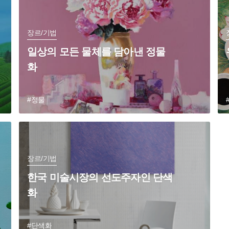
장르/기법
일상의 모든 물체를 담아낸 정물
화
#정물
장르/기법
한국 미술시장의 선도주자인 단색
화
#단색화