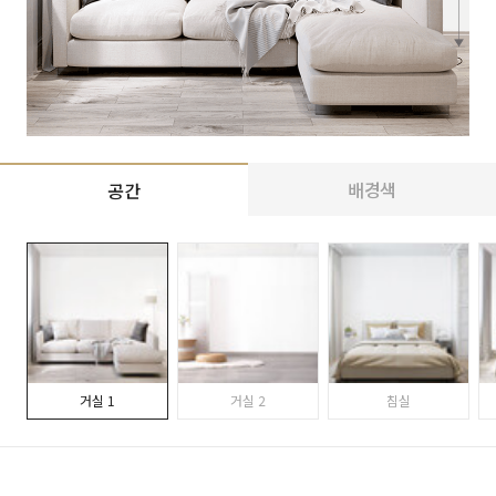
배경색
공간
거실 1
거실 2
침실