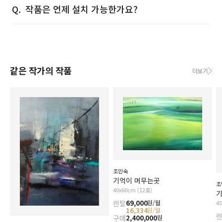
작품은 언제 설치 가능한가요?
같은 작가의 작품
더보기
조민숙
기억이 머무는곳
조
40x60cm (12호)
기
렌탈
69,000
원/월
4
16,334
원/월
구매
2,400,000
원