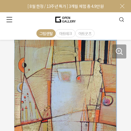
[ 8월 한정 / 13주년 특가 ] 3개월 체험 총 4.9만원
그림렌탈
아트테크
아트굿즈