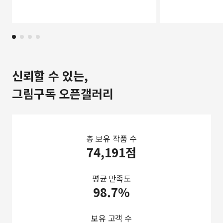
신뢰할 수 있는,
그림구독 오픈갤러리
총 보유 작품 수
74,191점
평균 만족도
98.7%
보유 고객 수