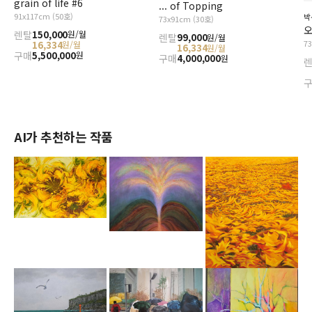
grain of life #6
... of Topping
91x117cm (50호)
박
73x91cm (30호)
오
렌탈
150,000
원/월
렌탈
99,000
원/월
7
16,334
원/월
16,334
원/월
구매
5,500,000
원
구매
4,000,000
원
AI가 추천하는 작품