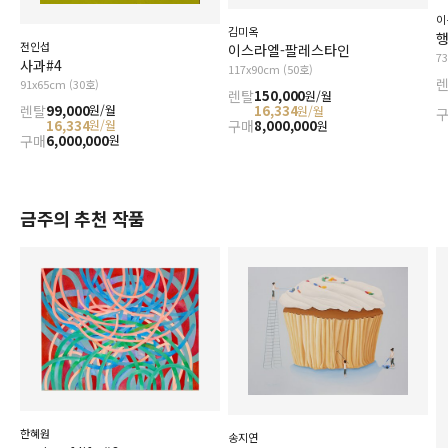
이
김미옥
행
전인섭
이스라엘-팔레스타인
7
사과#4
117x90cm (50호)
91x65cm (30호)
렌탈
150,000
원/월
렌탈
99,000
원/월
16,334
원/월
16,334
원/월
구매
8,000,000
원
구매
6,000,000
원
금주의 추천 작품
한혜원
송지연