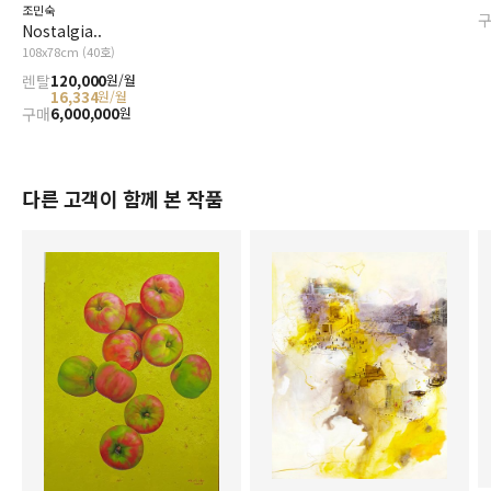
조민숙
Nostalgia..
108x78cm (40호)
렌탈
120,000
원/월
16,334
원/월
구매
6,000,000
원
다른 고객이 함께 본 작품