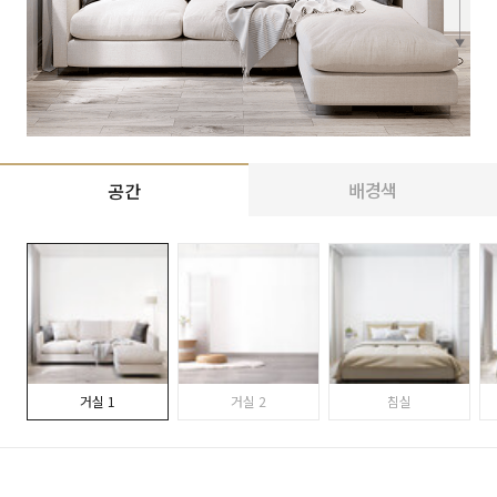
배경색
공간
거실 1
거실 2
침실