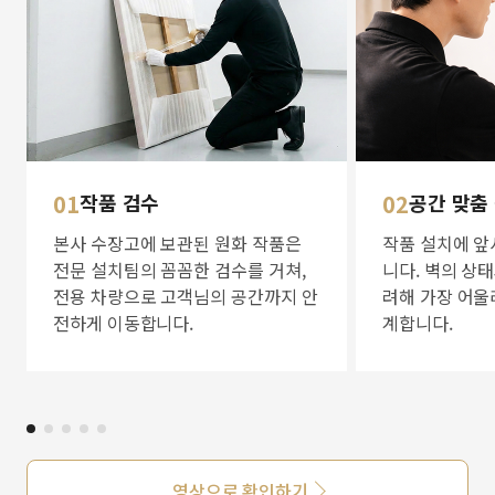
01
작품 검수
02
공간 맞춤
본사 수장고에 보관된 원화 작품은
작품 설치에 앞
전문 설치팀의 꼼꼼한 검수를 거쳐,
니다. 벽의 상
전용 차량으로 고객님의 공간까지 안
려해 가장 어울
전하게 이동합니다.
계합니다.
영상으로 확인하기