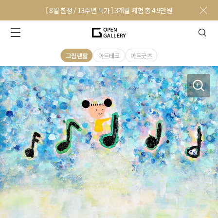
[ 8월 한정 / 13주년 특가 ] 3개월 체험 총 4.9만원
그림렌탈
아트테크
아트굿즈