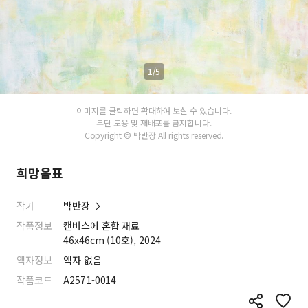
1/5
이미지를 클릭하면 확대하여 보실 수 있습니다.
무단 도용 및 재배포를 금지합니다.
Copyright © 박반장 All rights reserved.
희망음표
작가
박반장
작품정보
캔버스에 혼합 재료
46x46cm (10호), 2024
액자정보
액자 없음
작품코드
A2571-0014