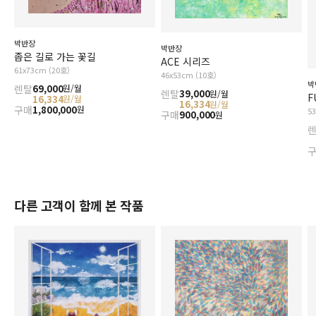
박반장
박반장
좁은 길로 가는 꽃길
ACE 시리즈
61x73cm (20호)
46x53cm (10호)
박
렌탈
69,000
원/월
렌탈
39,000
원/월
F
16,334
원/월
16,334
원/월
구매
1,800,000
원
5
구매
900,000
원
다른 고객이 함께 본 작품