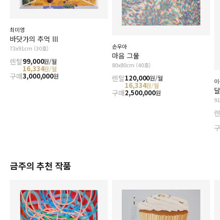
최미영
바닷가의 추억 lll
손우아
73x91cm (30호)
마음 그물
렌탈
99,000
원/월
80x80cm (40호)
16,334
원/월
구매
3,000,000
원
렌탈
120,000
원/월
이
16,334
원/월
달
구매
2,500,000
원
9
금주의 추천 작품