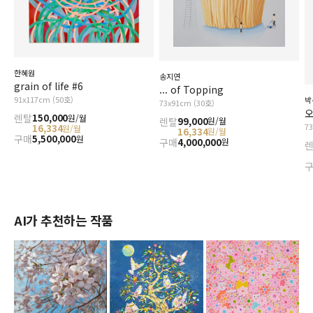
한혜원
송지연
grain of life #6
... of Topping
91x117cm (50호)
박
73x91cm (30호)
오
렌탈
150,000
원/월
렌탈
99,000
원/월
7
16,334
원/월
16,334
원/월
구매
5,500,000
원
구매
4,000,000
원
AI가 추천하는 작품