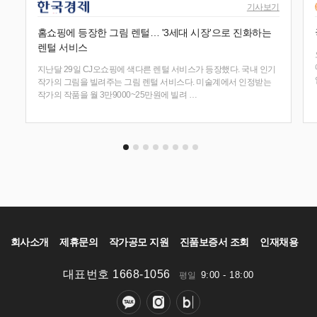
기사보기
홈쇼핑에 등장한 그림 렌털… '3세대 시장'으로 진화하는
렌털 서비스
지난달 29일 CJ오쇼핑에 색다른 렌털 서비스가 등장했다. 국내 인기
작가의 그림을 빌려주는 그림 렌털 서비스다. 미술계에서 인정받는
작가의 작품을 월 3만9000~25만원에 빌려 …
회사소개
제휴문의
작가공모 지원
진품보증서 조회
인재채용
대표번호 1668-1056
9:00 - 18:00
평일