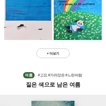
+ 더보기
여름
#고요
#가라앉은
#느린바람
짙은 색으로 남은 여름