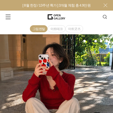
[ 8월 한정 / 13주년 특가 ] 3개월 체험 총 4.9만원
그림렌탈
아트테크
아트굿즈