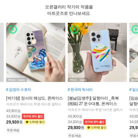
오픈갤러리 작가의 작품을
아트굿즈로 만나보세요.
# 감정의 수호자
# 한국적 럭셔리
# 일
[박기량] 정서의 해상도, 폰케이스
[봄날(김병주)] 달항아리 _축복
[임승
(祝福) 27 운수대통, 폰케이스
달항아
아트굿즈 맥세이프 투명 아이폰 갤럭시
아트굿즈 맥세이프 투명 아이폰 갤럭시
아트굿
49,900
원
34,930
49,900
49,9
원
원
첫구매 30% 할인
29,930
원
34,930
34,9
원
5,000원 할인
첫구매 30% 할인
29,930
29,9
원
5,000원 할인
무료 배송
무료 배송
무료 