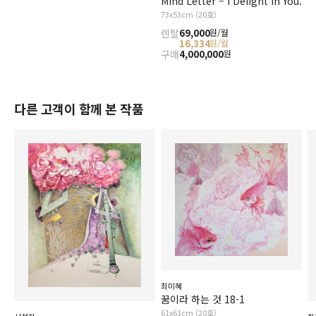
Mind Letter – I Delight in You.
73x53cm (20호)
렌탈
69,000
원/월
16,334
원/월
구매
4,000,000
원
다른 고객이 함께 본 작품
최미혜
꿈이라 하는 것 18-1
61x61cm (20호)