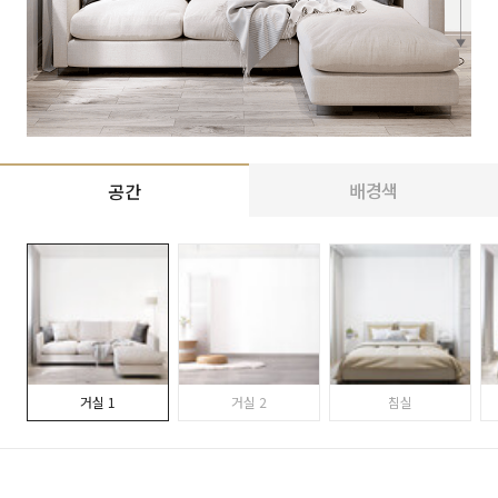
배경색
공간
거실 1
거실 2
침실