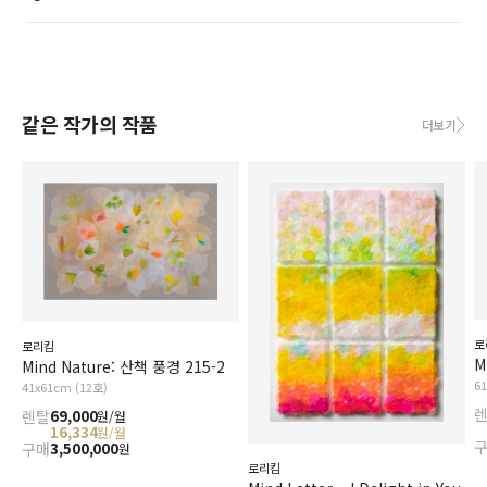
같은 작가의 작품
더보기
로
로리킴
Mind Nature: 산책 풍경 215-2
6
41x61cm (12호)
렌탈
69,000
원/월
16,334
원/월
구매
3,500,000
원
로리킴