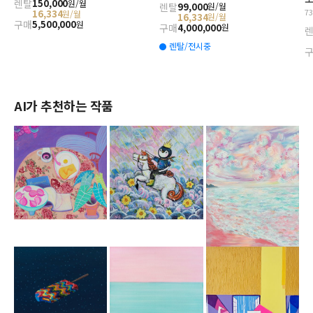
렌탈
150,000
원/월
렌탈
99,000
원/월
7
16,334
원/월
16,334
원/월
구매
5,500,000
원
구매
4,000,000
원
렌탈/전시중
AI가 추천하는 작품