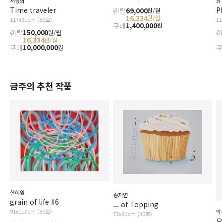
최
서정희
P
Time traveler
렌탈
69,000
원/월
16,334
원/월
1
117x91cm (50호)
구매
1,400,000
원
렌탈
150,000
원/월
16,334
원/월
구매
10,000,000
원
금주의 추천 작품
한혜원
송지연
grain of life #6
... of Topping
91x117cm (50호)
박
73x91cm (30호)
오