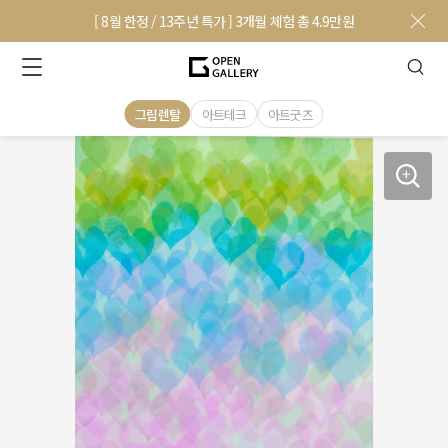
[ 8월 한정 / 13주년 특가 ] 3개월 체험 총 4.9만원
그림렌탈
아트테크
아트굿즈