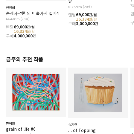
숲
7
61x72cm (20호)
한정미
순례자-성령의 아홉가지 열매4
렌탈
69,000
원/월
16,334
64x60cm (20호)
원/월
구매
3,000,000
원
렌탈
69,000
원/월
16,334
원/월
구매
4,000,000
원
금주의 추천 작품
한혜원
송지연
grain of life #6
... of Topping