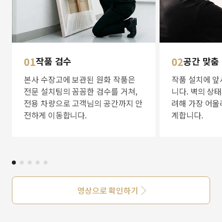
01
작품 검수
02
공간 맞춤
본사 수장고에 보관된 원화 작품은
작품 설치에 앞
전문 설치팀의 꼼꼼한 검수를 거쳐,
니다. 벽의 상
전용 차량으로 고객님의 공간까지 안
려해 가장 어울
전하게 이동합니다.
계합니다.
영상으로 확인하기