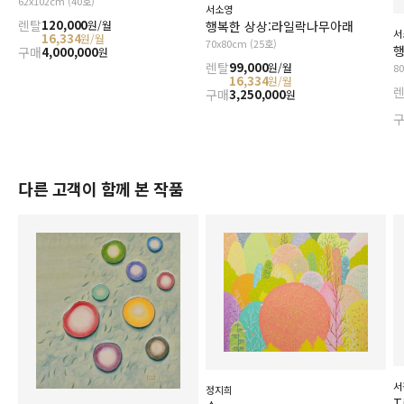
62x102cm (40호)
서소영
렌탈
120,000
원/월
행복한 상상:라일락나무아래
서
16,334
원/월
70x80cm (25호)
행
구매
4,000,000
원
렌탈
99,000
원/월
8
16,334
원/월
구매
3,250,000
원
다른 고객이 함께 본 작품
서
정지희
T