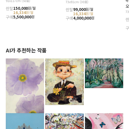
91x117cm (50호)
박
73x91cm (30호)
오
렌탈
150,000
원/월
렌탈
99,000
원/월
7
16,334
원/월
16,334
원/월
구매
5,500,000
원
구매
4,000,000
원
AI가 추천하는 작품