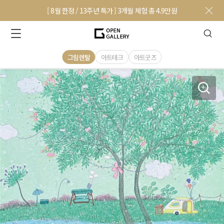
[ 8월 한정 / 13주년 특가 ] 3개월 체험 총 4.9만원
그림렌탈
아트테크
아트굿즈