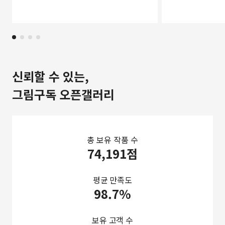
신뢰할 수 있는,
그림구독 오픈갤러리
총 보유 작품 수
74,191점
평균 만족도
98.7%
보유 고객 수