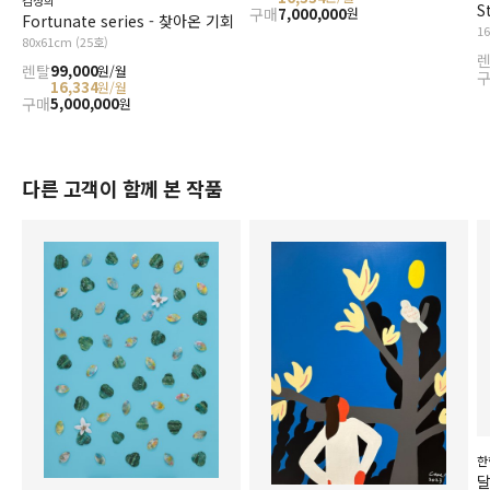
김성희
S
구매
7,000,000
원
Fortunate series - 찾아온 기회
1
80x61cm (25호)
렌탈
99,000
원/월
16,334
원/월
구매
5,000,000
원
다른 고객이 함께 본 작품
한