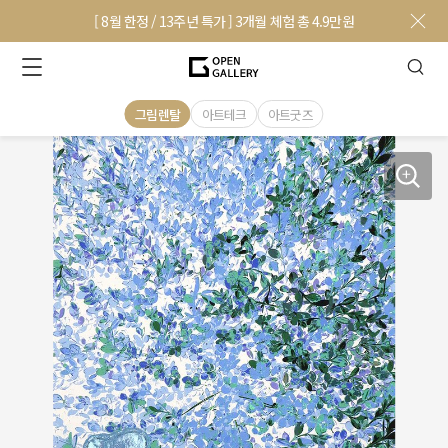
[ 8월 한정 / 13주년 특가 ] 3개월 체험 총 4.9만원
그림렌탈
아트테크
아트굿즈