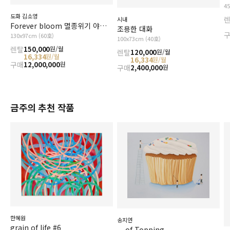
4
도화 김소영
시내
Forever bloom 멸종위기 야생식물1급_황근
조용한 대화
130x97cm (60호)
100x73cm (40호)
렌탈
150,000
원/월
렌탈
120,000
원/월
16,334
원/월
16,334
원/월
구매
12,000,000
원
구매
2,400,000
원
금주의 추천 작품
한혜원
송지연
grain of life #6
... of Topping