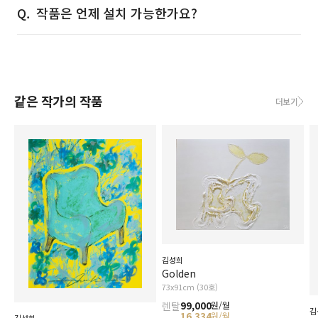
작품은 언제 설치 가능한가요?
같은 작가의 작품
더보기
김성희
Golden
73x91cm (30호)
렌탈
99,000
원/월
김
16,334
원/월