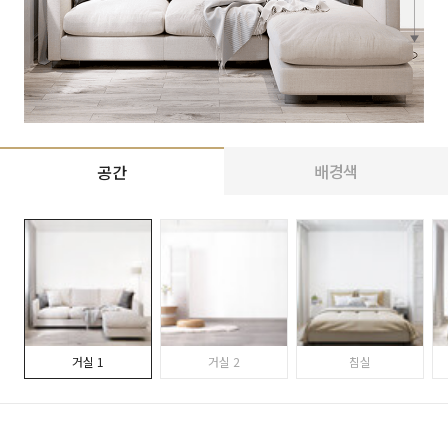
배경색
공간
거실 1
거실 2
침실