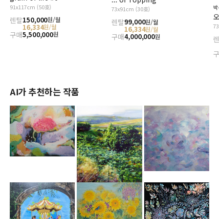
91x117cm (50호)
박
73x91cm (30호)
오
렌탈
150,000
원/월
렌탈
99,000
원/월
7
16,334
원/월
16,334
원/월
구매
5,500,000
원
구매
4,000,000
원
AI가 추천하는 작품