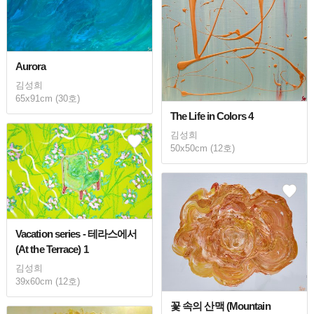
Aurora
김성희
65x91cm (30호)
The Life in Colors 4
김성희
50x50cm (12호)
Vacation series - 테라스에서
(At the Terrace) 1
김성희
39x60cm (12호)
꽃 속의 산맥 (Mountain