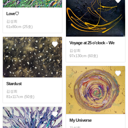
Love♡
김성희
61x80cm (25호)
Voyage at 25 o’clock – We
김성희
97x130cm (60호)
Stardust
김성희
81x117cm (50호)
My Universe
김성희