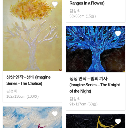
Ranges in a Flower)
김성희
53x65cm (15호)
상상 연작 - 성배 (Imagine
상상 연작 – 밤의 기사
Series - The Chalice)
(Imagine Series – The Knight
of the Night)
김성희
162x130cm (100호)
김성희
91x117cm (50호)