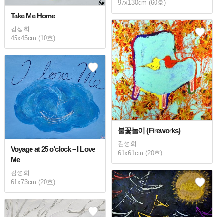
97x130cm (60호)
Take Me Home
김성희
45x45cm (10호)
불꽃놀이 (Fireworks)
김성희
Voyage at 25 o’clock – I Love
61x61cm (20호)
Me
김성희
61x73cm (20호)