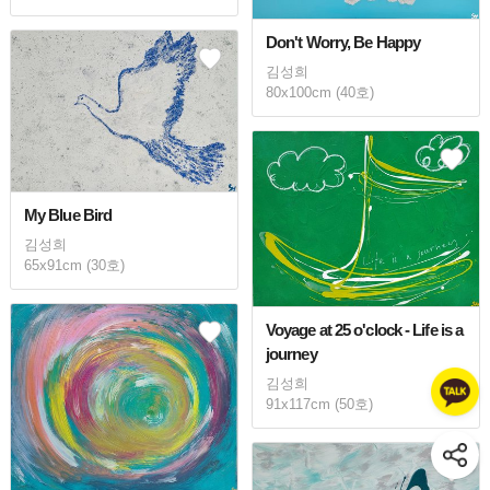
Don't Worry, Be Happy
김성희
80x100cm (40호)
My Blue Bird
김성희
65x91cm (30호)
Voyage at 25 o'clock - Life is a
journey
김성희
91x117cm (50호)