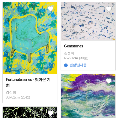
Gemstones
김성희
65x91cm (30호)
렌탈/전시중
Fortunate series - 찾아온 기
회
김성희
80x61cm (25호)