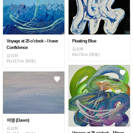
Floating Blue
Voyage at 25 o’clock – I have
Confidence
김성희
91x73cm (30호)
김성희
91x117cm (50호)
여명 (Dawn)
김성희
Voyage at 25 o’clock – Minor