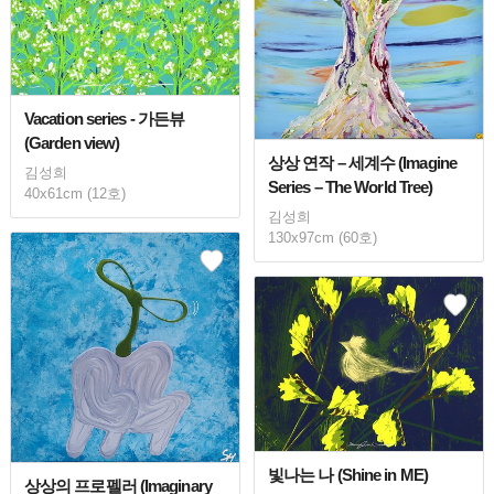
Vacation series - 가든뷰
(Garden view)
상상 연작 – 세계수 (Imagine
김성희
Series – The World Tree)
40x61cm (12호)
김성희
130x97cm (60호)
빛나는 나 (Shine in ME)
상상의 프로펠러 (Imaginary