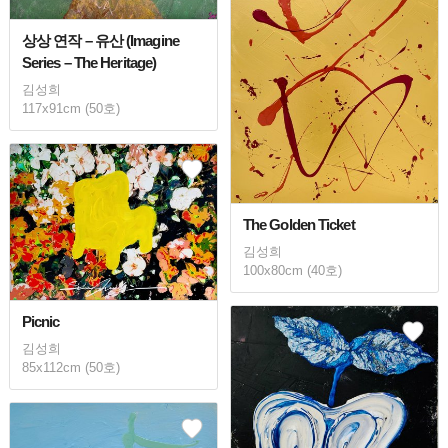
상상 연작 – 유산 (Imagine
Series – The Heritage)
김성희
117x91cm (50호)
The Golden Ticket
김성희
100x80cm (40호)
Picnic
김성희
85x112cm (50호)