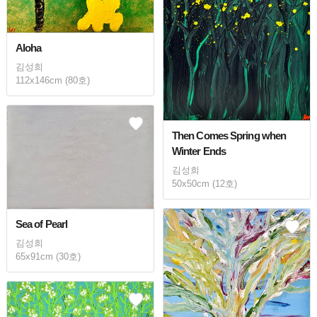
Aloha
김성희
112x146cm (80호)
Then Comes Spring when
Winter Ends
김성희
50x50cm (12호)
Sea of Pearl
김성희
65x91cm (30호)