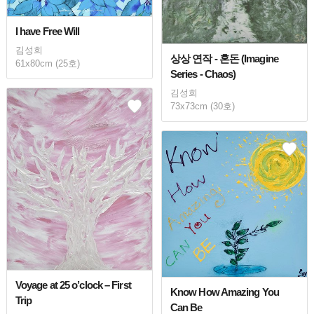
I have Free Will
김성희
상상 연작 - 혼돈 (Imagine
61x80cm (25호)
Series - Chaos)
김성희
73x73cm (30호)
Voyage at 25 o’clock – First
Know How Amazing You
Trip
Can Be