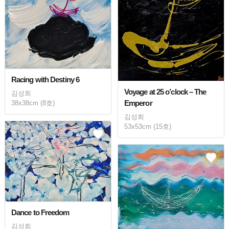
Racing with Destiny 6
Voyage at 25 o’clock – The
김성희
Emperor
38x38cm (8호)
김성희
53x53cm (15호)
Dance to Freedom
김성희