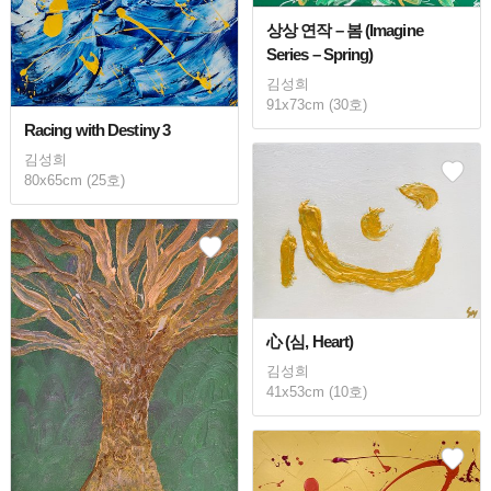
상상 연작 – 봄 (Imagine
Series – Spring)
김성희
91x73cm (30호)
Racing with Destiny 3
김성희
80x65cm (25호)
心 (심, Heart)
김성희
41x53cm (10호)