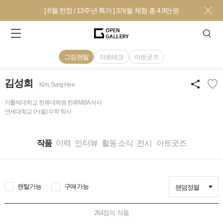
[ 8월 한정 / 13주년 특가 ] 3개월 체험 총 4.9만원
그림렌탈
아트테크
아트굿즈
김성희
Kim, Sung Hee
가톨릭대학교 한류대학원 한류MBA 석사
연세대학교 (서울) 수학 학사
작품
이력
인터뷰
활동 소식
전시
아트굿즈
렌탈가능
구매가능
랜덤정렬
264
점의 작품