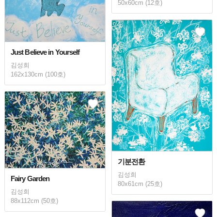
50x60cm (12호)
Just Believe in Yourself
김성희
162x130cm (100호)
기분전환
김성희
Fairy Garden
80x61cm (25호)
김성희
88x112cm (50호)