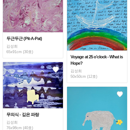
두근두근 (Pit-A-Pat)
김성희
65x91cm (30호)
Voyage at 25 o’clock - What is
Hope?
김성희
50x50cm (12호)
무의식 - 깊은 파랑
김성희
76x98cm (40호)