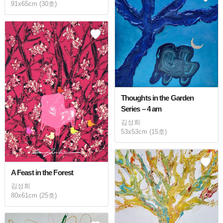
91x65cm (30호)
Thoughts in the Garden
Series – 4 am
김성희
53x53cm (15호)
A Feast in the Forest
김성희
80x61cm (25호)