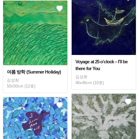
Voyage at 25 o’clock – I’ll be
there for You
여름 방학 (Summer Holiday)
김성희
김성희
46x46cm (10호)
50x50cm (12호)