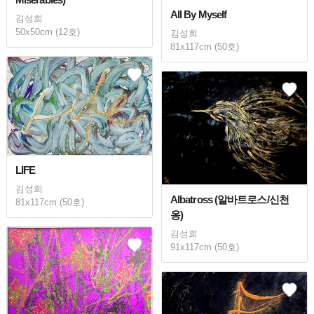
All By Myself
김성희
50x50cm (12호)
김성희
81x117cm (50호)
LIFE
김성희
Albatross (알바트로스/신천
81x117cm (50호)
옹)
김성희
91x117cm (50호)