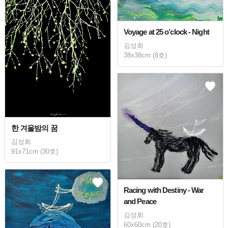
Voyage at 25 o’clock - Night
김성희
38x38cm (8호)
한 겨울밤의 꿈
김성희
91x71cm (30호)
Racing with Destiny - War
and Peace
김성희
60x60cm (20호)