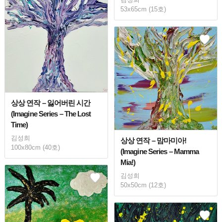
53x65cm (15호)
상상 연작 – 잃어버린 시간
(Imagine Series – The Lost
Time)
김성희
상상 연작 – 맘마미아!
100x80cm (40호)
(Imagine Series – Mamma
Mia!)
김성희
50x50cm (12호)