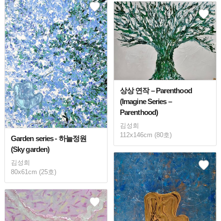
상상 연작 – Parenthood
(Imagine Series –
Parenthood)
김성희
112x146cm (80호)
Garden series - 하늘정원
(Sky garden)
김성희
80x61cm (25호)