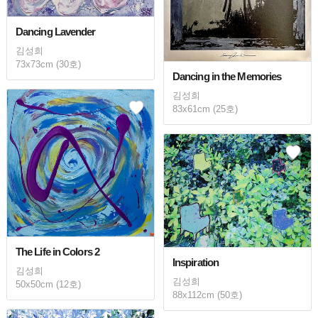
Dancing Lavender
김성희
73x73cm (30호)
Dancing in the Memories
김성희
83x61cm (25호)
The Life in Colors 2
Inspiration
김성희
김성희
50x50cm (12호)
88x112cm (50호)