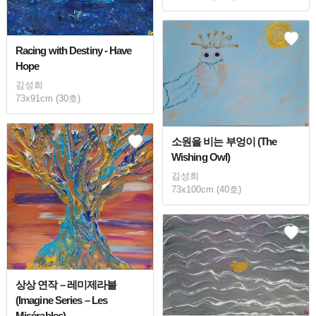
Racing with Destiny - Have
Hope
김성희
73x91cm (30호)
소원을 비는 부엉이 (The
Wishing Owl)
김성희
73x100cm (40호)
상상 연작 – 레미제라블
(Imagine Series – Les
Misérables)