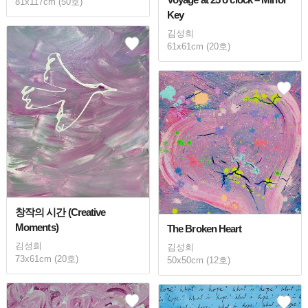
81x117cm (50호)
Key
김성희
61x61cm (20호)
창작의 시간 (Creative
Moments)
The Broken Heart
김성희
김성희
73x61cm (20호)
50x50cm (12호)