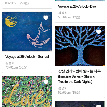
88x112cm (50호)
Voyage at 25 o’clock - Day
김성희
50x61cm (12호)
Voyage at 25 o’clock – Surreal
김성희
73x91cm (30호)
상상 연작 – 밤에 빛나는 나무
(Imagine Series – Shining
Tree in the Dark Nights)
김성희
53x65cm (15호)