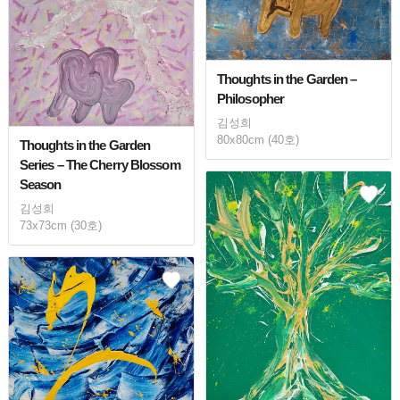
Thoughts in the Garden –
Philosopher
김성희
80x80cm (40호)
Thoughts in the Garden
Series – The Cherry Blossom
Season
김성희
73x73cm (30호)