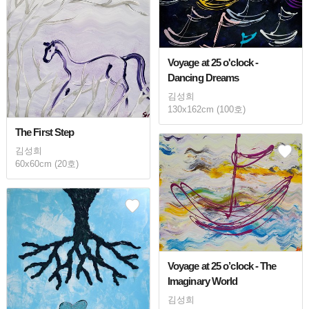
Voyage at 25 o'clock -
Dancing Dreams
김성희
130x162cm (100호)
The First Step
김성희
60x60cm (20호)
Voyage at 25 o’clock - The
Imaginary World
김성희