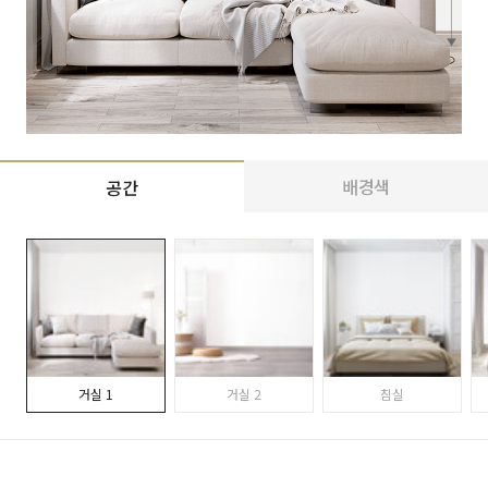
배경색
공간
거실 1
거실 2
침실