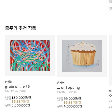
금주의 추천 작품
한혜원
송지연
grain of life #6
... of Topping
91x117cm (50호)
박
73x91cm (30호)
오
렌탈
150,000
원/월
렌탈
99,000
원/월
7
16,334
원/월
16,334
원/월
구매
5,500,000
원
구매
4,000,000
원