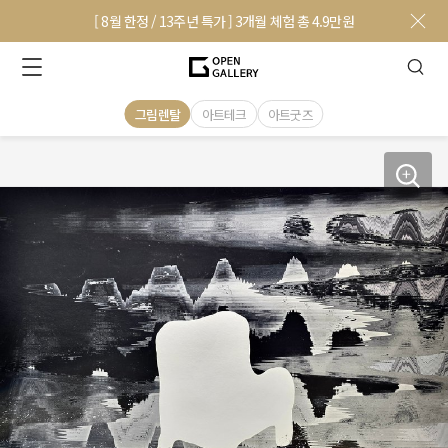
[ 8월 한정 / 13주년 특가 ] 3개월 체험 총 4.9만원
그림렌탈
아트테크
아트굿즈