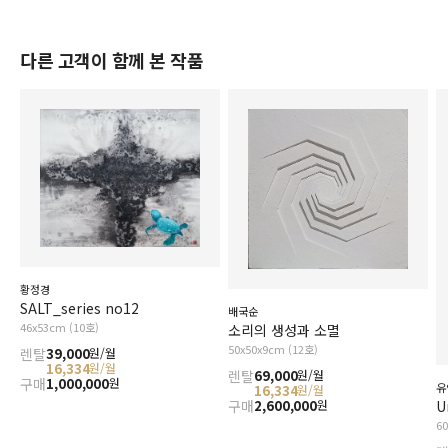
다른 고객이 함께 본 작품
황정경
SALT_series no12
배국순
46x53cm (10호)
소리의 생성과 소멸
50x50x9cm (12호)
렌탈
39,000
원/월
16,334
원/월
렌탈
69,000
원/월
구매
1,000,000
원
유
16,334
원/월
U
구매
2,600,000
원
6