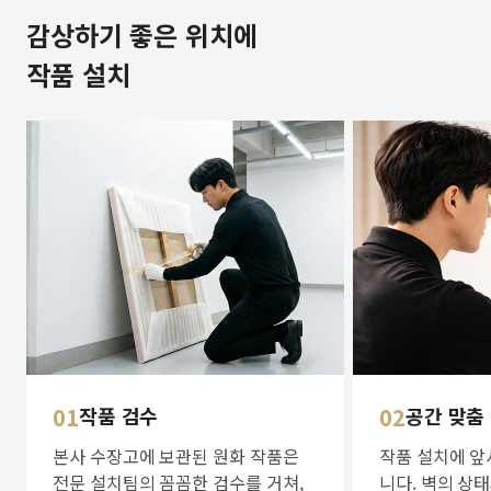
감상하기 좋은 위치에
작품 설치
01
작품 검수
02
공간 맞춤
본사 수장고에 보관된 원화 작품은
작품 설치에 앞
전문 설치팀의 꼼꼼한 검수를 거쳐,
니다. 벽의 상