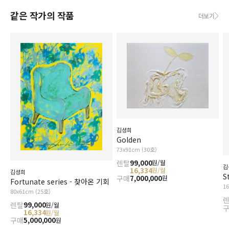
같은 작가의 작품
더보기
김성희
Golden
73x91cm (30호)
렌탈
99,000
원/월
김
16,334
원/월
김성희
S
구매
7,000,000
원
Fortunate series - 찾아온 기회
1
80x61cm (25호)
렌탈
99,000
원/월
16,334
원/월
구매
5,000,000
원