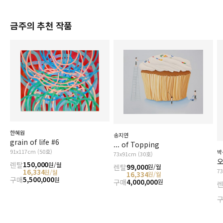
금주의 추천 작품
한혜원
송지연
grain of life #6
... of Topping
91x117cm (50호)
박
73x91cm (30호)
오
렌탈
150,000
원/월
렌탈
99,000
원/월
7
16,334
원/월
16,334
원/월
구매
5,500,000
원
구매
4,000,000
원