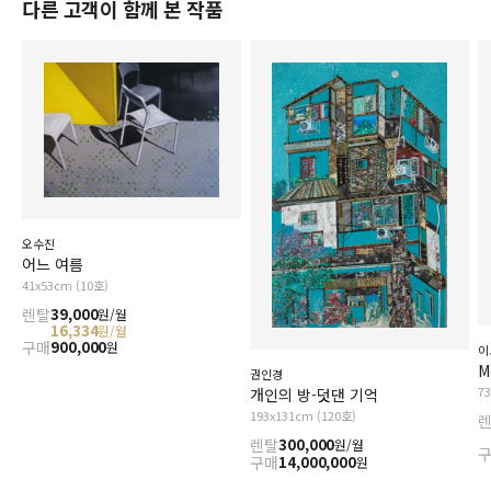
다른 고객이 함께 본 작품
오수진
어느 여름
41x53cm (10호)
렌탈
39,000
원/월
16,334
원/월
구매
900,000
원
이
M
권인경
7
개인의 방-덧댄 기억
193x131cm (120호)
렌탈
300,000
원/월
구매
14,000,000
원