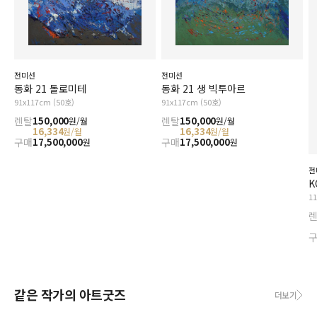
전미선
전미선
동화 21 돌로미테
동화 21 생 빅투아르
91x117cm (50호)
91x117cm (50호)
렌탈
150,000
렌탈
150,000
원/월
원/월
16,334
16,334
원/월
원/월
구매
17,500,000
구매
17,500,000
원
원
전
K
1
같은 작가의 아트굿즈
더보기