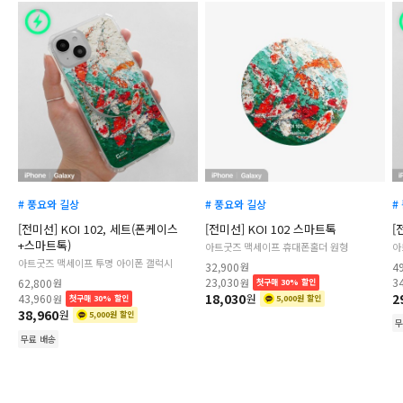
# 풍요와 길상
# 풍요와 길상
#
[전미선] KOI 102, 세트(폰케이스
[전미선] KOI 102 스마트톡
[
+스마트톡)
아트굿즈 맥세이프 휴대폰홀더 원형
아
아트굿즈 맥세이프 투명 아이폰 갤럭시
32,900
원
4
23,030
3
62,800
원
원
첫구매 30% 할인
18,030
2
43,960
원
원
첫구매 30% 할인
5,000원 할인
38,960
원
5,000원 할인
무
무료 배송