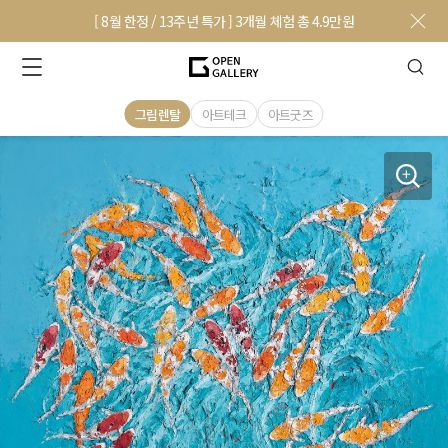
[ 8월 한정 / 13주년 특가 ] 3개월 체험 총 4.9만원
그림렌탈
아트테크
아트굿즈