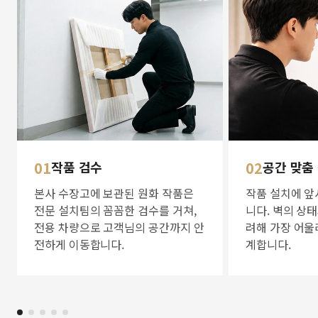
01
작품 검수
02
공간 맞춤
본사 수장고에 보관된 원화 작품은
작품 설치에 앞
전문 설치팀의 꼼꼼한 검수를 거쳐,
니다. 벽의 상
전용 차량으로 고객님의 공간까지 안
려해 가장 어울
전하게 이동합니다.
계합니다.