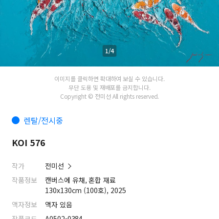
1/4
이미지를 클릭하면 확대하여 보실 수 있습니다.
무단 도용 및 재배포를 금지합니다.
Copyright © 전미선 All rights reserved.
렌탈/전시중
KOI 576
작가
전미선
작품정보
캔버스에 유채, 혼합 재료
130x130cm (100호), 2025
액자정보
액자 있음
작품코드
A0502-0384