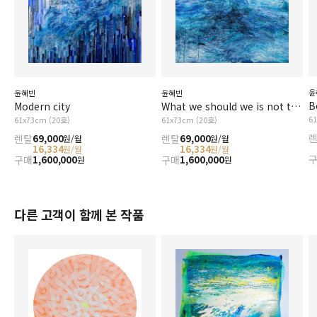
윤
윤혜빈
윤혜빈
B
Modern city
What we should we is not the waves
6
61x73cm (20호)
61x73cm (20호)
렌탈
69,000
렌탈
69,000
원/월
원/월
16,334
16,334
원/월
원/월
구매
1,600,000
구매
1,600,000
원
원
다른 고객이 함께 본 작품