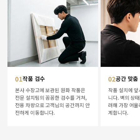
01
작품 검수
02
공간 맞춤
본사 수장고에 보관된 원화 작품은
작품 설치에 앞
전문 설치팀의 꼼꼼한 검수를 거쳐,
니다. 벽의 상
전용 차량으로 고객님의 공간까지 안
려해 가장 어울
전하게 이동합니다.
계합니다.