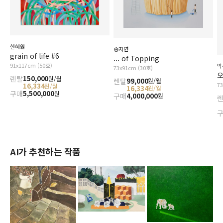
한혜원
송지연
grain of life #6
... of Topping
91x117cm (50호)
박
73x91cm (30호)
오
렌탈
150,000
원/월
렌탈
99,000
원/월
7
16,334
원/월
16,334
원/월
구매
5,500,000
원
구매
4,000,000
원
AI가 추천하는 작품