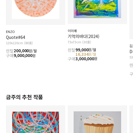
이미애
ENZO
기억의바다(2024)
Quote#64
73x73cm (30호)
120x120cm (80호)
김
렌탈
99,000
원/월
렌탈
200,000
원/월
D
16,334
원/월
구매
9,000,000
원
5
구매
3,000,000
원
금주의 추천 작품