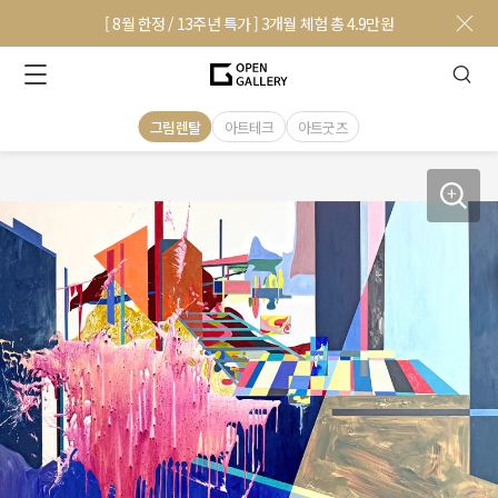
[ 8월 한정 / 13주년 특가 ] 3개월 체험 총 4.9만원
그림렌탈
아트테크
아트굿즈