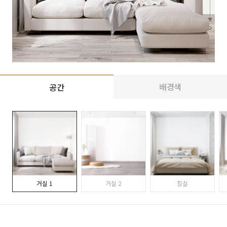
배경색
공간
거실 1
거실 2
침실