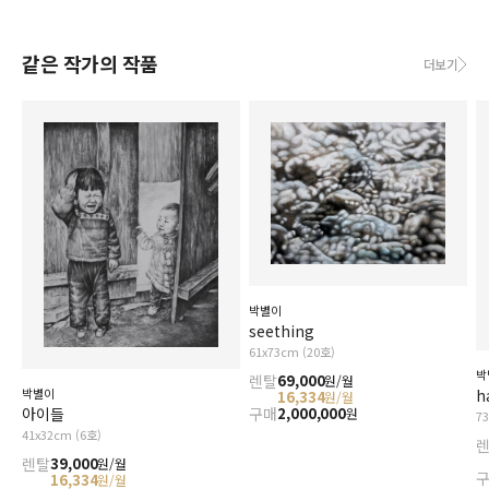
같은 작가의 작품
더보기
박별이
seething
61x73cm (20호)
박
렌탈
69,000
원/월
h
박별이
16,334
원/월
구매
2,000,000
아이들
원
7
41x32cm (6호)
렌탈
39,000
원/월
16,334
원/월