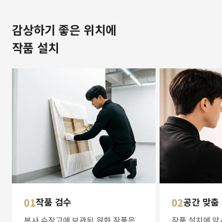
감상하기 좋은 위치에
작품 설치
01
작품 검수
02
공간 맞춤
본사 수장고에 보관된 원화 작품은
작품 설치에 앞