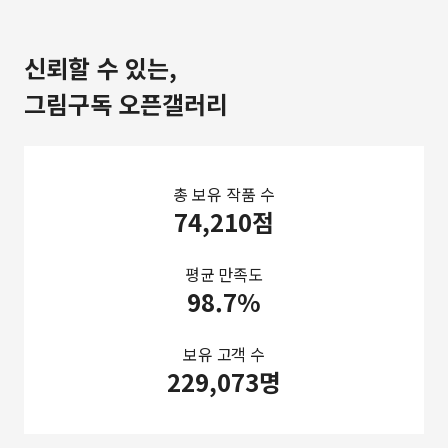
신뢰할 수 있는,
그림구독 오픈갤러리
총 보유 작품 수
74,210점
평균 만족도
98.7%
보유 고객 수
229,073명