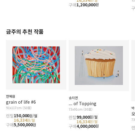
16,334
구매
1,200,000
원
금주의 추천 작품
한혜원
송지연
grain of life #6
... of Topping
91x117cm (50호)
박
73x91cm (30호)
오
렌탈
150,000
원/월
렌탈
99,000
원/월
7
16,334
원/월
16,334
원/월
구매
5,500,000
원
구매
4,000,000
원