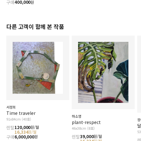
구매
400,000
원
다른 고객이 함께 본 작품
서정희
Time traveler
하소영
91x84cm (40호)
정
plant-respect
달
렌탈
120,000
원/월
46x38cm (8호)
16,334
5
원/월
렌탈
39,000
원/월
구매
6,000,000
원
원/월