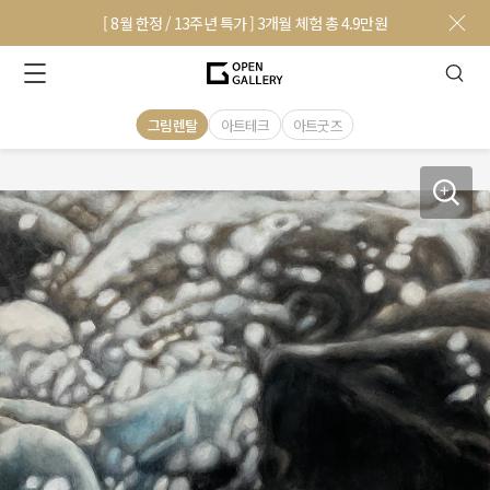
[ 8월 한정 / 13주년 특가 ] 3개월 체험 총 4.9만원
그림렌탈
아트테크
아트굿즈