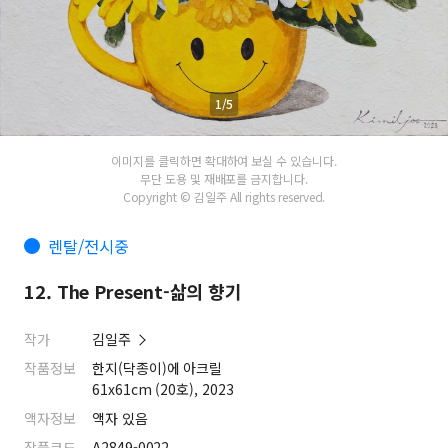
1/5
이미지를 클릭하면 확대하여 보실 수 있습니다.
무단 도용 및 재배포를 금지합니다.
Copyright © 김일주 All rights reserved.
렌탈/전시중
12. The Present-삶의 향기
작가
김일주
작품정보
한지(닥종이)에 아크릴
61x61cm (20호), 2023
액자정보
액자 있음
작품코드
A2849-0022