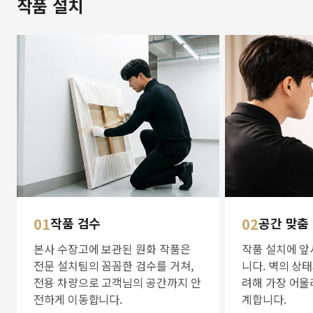
작품 설치
01
작품 검수
02
공간 맞춤
본사 수장고에 보관된 원화 작품은
작품 설치에 앞
전문 설치팀의 꼼꼼한 검수를 거쳐,
니다. 벽의 상
전용 차량으로 고객님의 공간까지 안
려해 가장 어울
전하게 이동합니다.
계합니다.