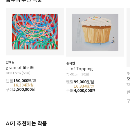
한혜원
송지연
grain of life #6
... of Topping
91x117cm (50호)
박
73x91cm (30호)
오
렌탈
150,000
원/월
렌탈
99,000
원/월
7
16,334
원/월
16,334
원/월
구매
5,500,000
원
구매
4,000,000
원
AI가 추천하는 작품