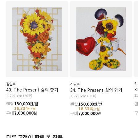
김
김일주
김일주
3
40. The Present-삶의 향기
34. The Present-삶의 향기
1
117x91cm (50호)
117x91cm (50호)
렌탈
150,000
원/월
렌탈
150,000
원/월
16,334
원/월
16,334
원/월
구매
7,000,000
원
구매
7,000,000
원
다른 고객이 함께 본 작품