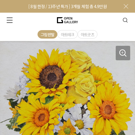
[ 8월 한정 / 13주년 특가 ] 3개월 체험 총 4.9만원
그림렌탈
아트테크
아트굿즈