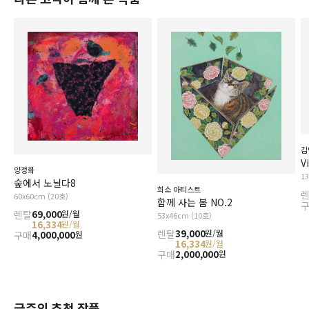
김
V
양정화
1
숲에서 노닐다8
희소 아티스트
60x60cm (20호)
함께 사는 봄 NO.2
렌탈
69,000
원/월
53x46cm (10호)
16,334
원/월
렌탈
39,000
원/월
구매
4,000,000
원
16,334
원/월
구매
2,000,000
원
금주의 추천 작품