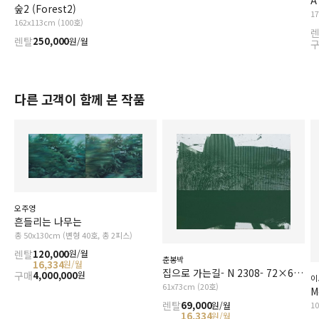
A
숲2 (Forest2)
1
162x113cm (100호)
렌탈
250,000
원/월
다른 고객이 함께 본 작품
오주영
흔들리는 나무는
총 50x130cm (변형 40호, 총 2피스)
렌탈
120,000
원/월
춘봉박
16,334
원/월
집으로 가는길- N 2308- 72×60㎝, acrylic colour, drawing by edge of knife on painted canvas, 2023
구매
4,000,000
원
이
61x73cm (20호)
M
렌탈
69,000
원/월
1
16,334
원/월