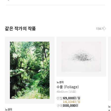
같은 작가의 작품
더보기
노경희
수풀 (Foliage)
48x63cm (15호)
렌탈
69,000
원/월
16,334
원/월
구매
800,000
원
노
노경희