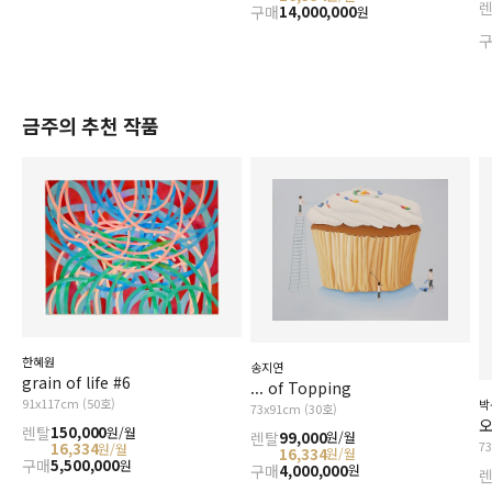
구매
14,000,000
원
금주의 추천 작품
한혜원
송지연
grain of life #6
... of Topping
91x117cm (50호)
박
73x91cm (30호)
오
렌탈
150,000
원/월
렌탈
99,000
원/월
7
16,334
원/월
16,334
원/월
구매
5,500,000
원
구매
4,000,000
원