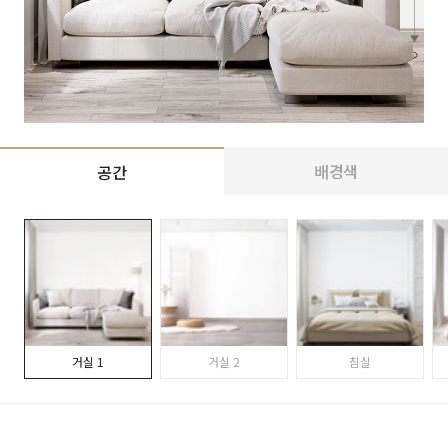
배경색
공간
거실 1
거실 2
침실