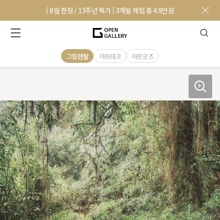
[ 8월 한정 / 13주년 특가 ] 3개월 체험 총 4.9만원
그림렌탈
아트테크
아트굿즈