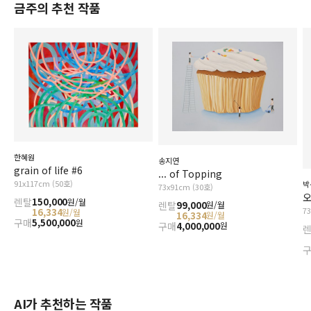
금주의 추천 작품
한혜원
송지연
grain of life #6
... of Topping
91x117cm (50호)
박
73x91cm (30호)
오
렌탈
150,000
원/월
렌탈
99,000
원/월
7
16,334
원/월
16,334
원/월
구매
5,500,000
원
구매
4,000,000
원
AI가 추천하는 작품