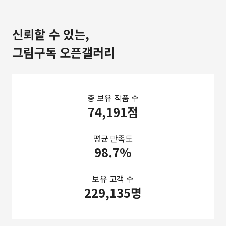
신뢰할 수 있는,
그림구독 오픈갤러리
총 보유 작품 수
74,191점
평균 만족도
98.7%
보유 고객 수
229,135명