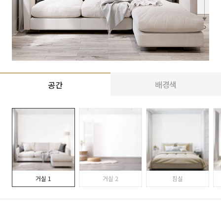
배경색
공간
거실 1
거실 2
침실