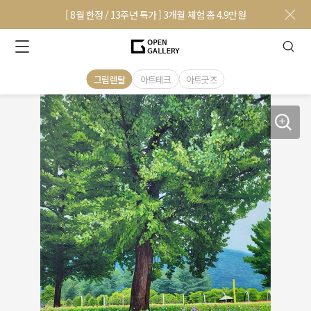
[ 8월 한정 / 13주년 특가 ] 3개월 체험 총 4.9만원
그림렌탈
아트테크
아트굿즈