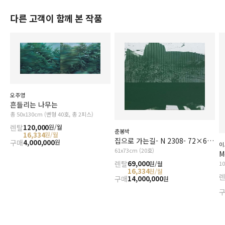
다른 고객이 함께 본 작품
오주영
흔들리는 나무는
총 50x130cm (변형 40호, 총 2피스)
렌탈
120,000
원/월
춘봉박
16,334
원/월
집으로 가는길- N 2308- 72×60㎝, acrylic colour, drawing by edge of knife on painted canvas, 2023
구매
4,000,000
원
이
61x73cm (20호)
M
렌탈
69,000
원/월
1
16,334
원/월
구매
14,000,000
원