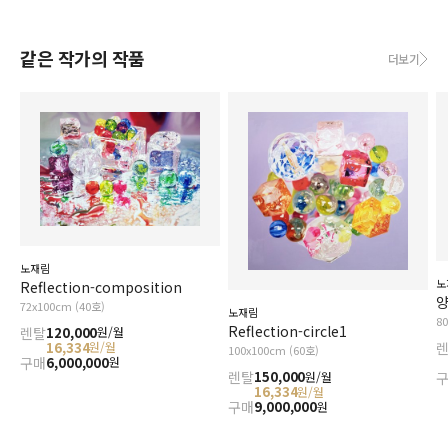
같은 작가의 작품
더보기
노재림
노
Reflection-composition
양
72x100cm (40호)
노재림
8
Reflection-circle1
렌탈
120,000
원/월
16,334
원/월
100x100cm (60호)
구매
6,000,000
원
렌탈
150,000
원/월
16,334
원/월
구매
9,000,000
원