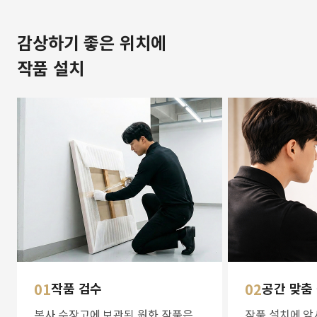
감상하기 좋은 위치에
작품 설치
01
작품 검수
02
공간 맞춤
본사 수장고에 보관된 원화 작품은
작품 설치에 앞