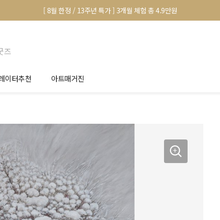
[ 8월 한정 / 13주년 특가 ] 3개월 체험 총 4.9만원
굿즈
레이터추천
아트매거진
안서 신청
전시 정보
품선택 Tip
미술 이야기
림인테리어 Tip
아트 딕셔너리
마별 추천