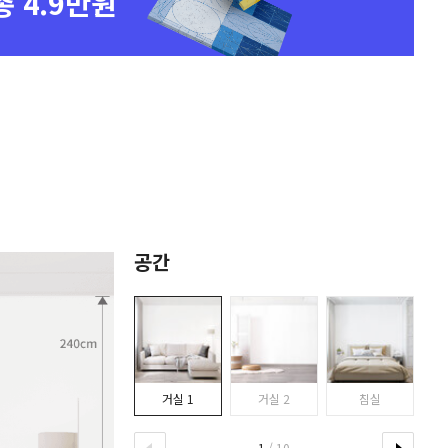
총 4.9만원
공간
거실 1
거실 2
침실
1
/ 10