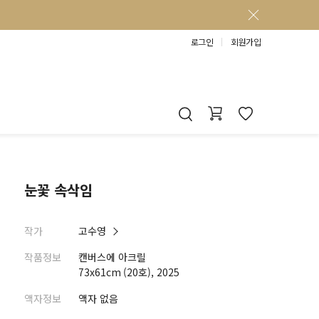
로그인
회원가입
눈꽃 속삭임
작가
고수영
작품정보
캔버스에 아크릴
73x61cm (20호), 2025
액자정보
액자 없음