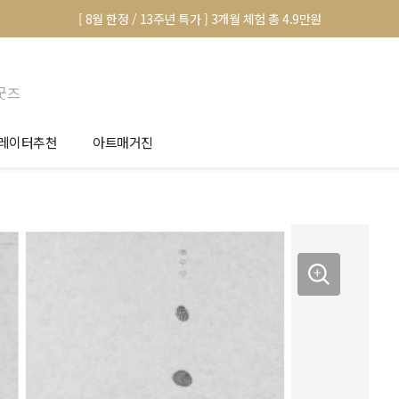
[ 8월 한정 / 13주년 특가 ] 3개월 체험 총 4.9만원
굿즈
레이터추천
아트매거진
안서 신청
전시 정보
품선택 Tip
미술 이야기
림인테리어 Tip
아트 딕셔너리
마별 추천