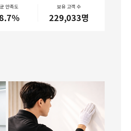
균 만족도
보유 고객 수
8.7%
229,033명