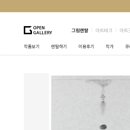
그림렌탈
아트테크
아트
작품보기
렌탈하기
이용후기
작가
큐
그림렌탈
개인 고객
작가소개
제
법인상담
법인 고객
작가공모
작
기프트카드
셀럽 인터뷰
그
테