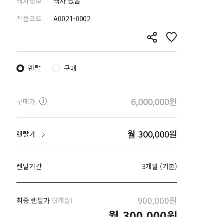
액자정보
액자 있음
작품코드
A0021-0002
렌탈
구매
6,000,000원
구매가
월 300,000원
렌탈가
렌탈기간
3개월 (기본)
900,000원
최종 렌탈가
(3개월)
월
300,000원