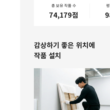
총 보유 작품 수
평
74,179점
9
감상하기 좋은 위치에
작품 설치