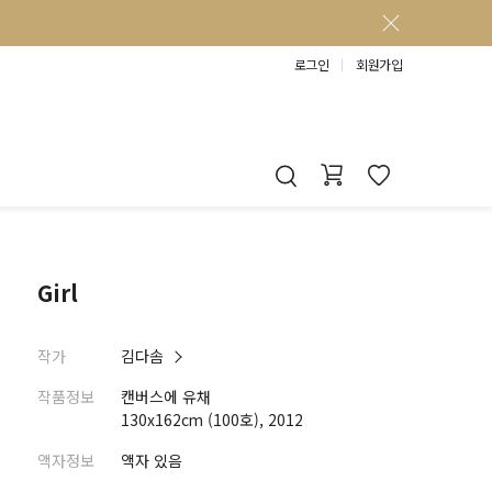
로그인
회원가입
Girl
작가
김다솜
작품정보
캔버스에 유채
130x162cm (100호), 2012
액자정보
액자 있음