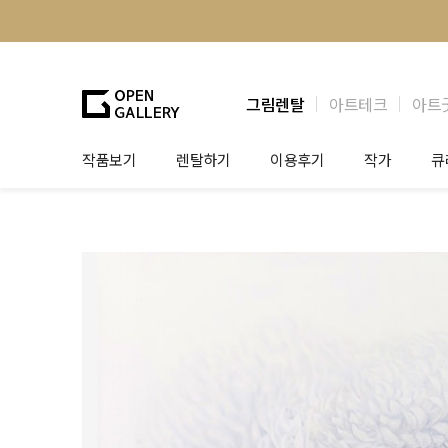
그림렌탈
아트테크
아트
작품보기
렌탈하기
이용후기
작가
큐
그림렌탈
개인 고객
작가소개
제
법인상담
법인 고객
작가공모
작
기프트카드
셀럽 인터뷰
그
테