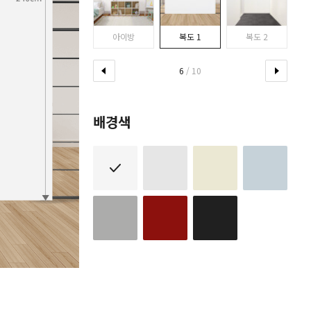
다이닝룸
아이방
복도 1
복도 2
6
/ 10
배경색