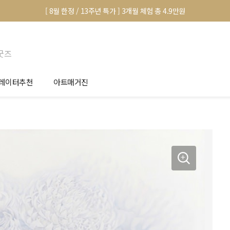
[ 8월 한정 / 13주년 특가 ] 3개월 체험 총 4.9만원
굿즈
레이터추천
아트매거진
안서 신청
전시 정보
품선택 Tip
미술 이야기
림인테리어 Tip
아트 딕셔너리
마별 추천