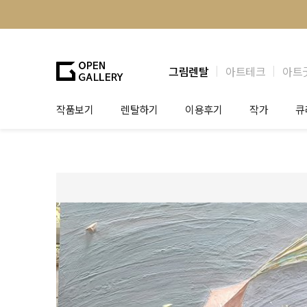
그림렌탈
아트테크
아트
작품보기
렌탈하기
이용후기
작가
큐
그림렌탈
개인 고객
작가소개
제
법인상담
법인 고객
작가공모
작
기프트카드
셀럽 인터뷰
그
테