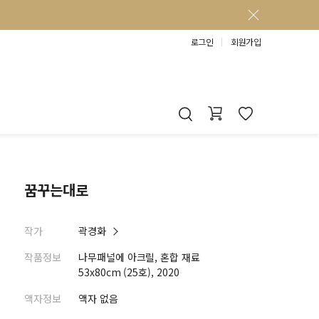
로그인
회원가입
꿈꾸는대로
작가
곽경화
작품정보
나무패널에 아크릴, 혼합 재료
53x80cm (25호), 2020
액자정보
액자 없음