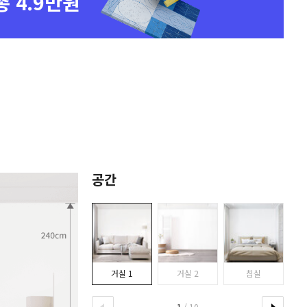
총 4.9만원
공간
거실 1
거실 2
침실
1
/ 10