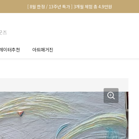
[ 8월 한정 / 13주년 특가 ] 3개월 체험 총 4.9만원
굿즈
레이터추천
아트매거진
안서 신청
전시 정보
품선택 Tip
미술 이야기
림인테리어 Tip
아트 딕셔너리
마별 추천