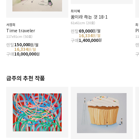
최미혜
꿈이라 하는 것 18-1
61x61cm (20호)
최
서정희
P
Time traveler
렌탈
69,000
원/월
16,334
원/월
1
117x91cm (50호)
구매
1,400,000
원
렌탈
150,000
원/월
16,334
원/월
구매
10,000,000
원
금주의 추천 작품