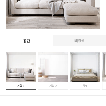
배경색
공간
거실 1
거실 2
침실