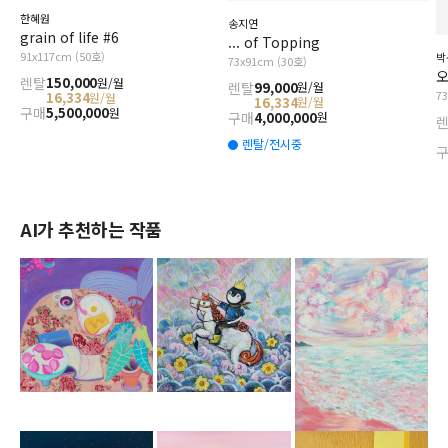
한혜원
송지연
grain of life #6
... of Topping
91x117cm (50호)
박
73x91cm (30호)
오
렌탈
150,000
원/월
렌탈
99,000
원/월
7
16,334
원/월
16,334
원/월
구매
5,500,000
원
구매
4,000,000
원
렌탈/전시중
AI가 추천하는 작품