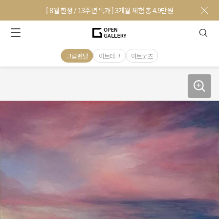
[ 8월 한정 / 13주년 특가 ] 3개월 체험 총 4.9만원
그림렌탈
아트테크
아트굿즈