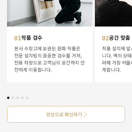
01
작품 검수
02
공간 맞춤
본사 수장고에 보관된 원화 작품은
작품 설치에 앞
전문 설치팀의 꼼꼼한 검수를 거쳐,
니다. 벽의 상
전용 차량으로 고객님의 공간까지 안
려해 가장 어울
전하게 이동합니다.
계합니다.
영상으로 확인하기