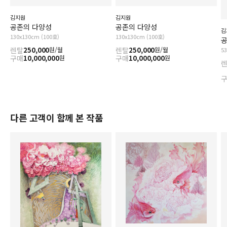
김지원
김지원
공존의 다양성
공존의 다양성
김
130x130cm (100호)
130x130cm (100호)
공
렌탈
250,000
렌탈
250,000
원/월
원/월
5
구매
10,000,000
구매
10,000,000
원
원
다른 고객이 함께 본 작품