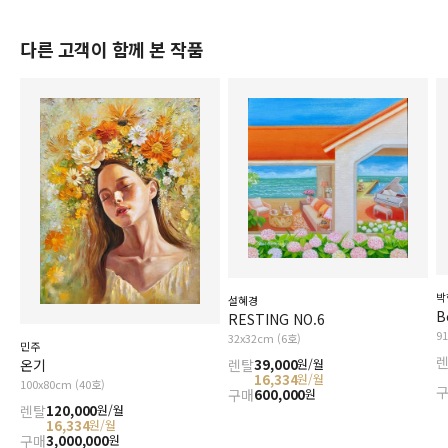
다른 고객이 함께 본 작품
박
설혜경
B
RESTING NO.6
9
32x32cm (6호)
민주
온기
렌탈
39,000
원/월
16,334
원/월
100x80cm (40호)
구매
600,000
원
렌탈
120,000
원/월
16,334
원/월
구매
3,000,000
원