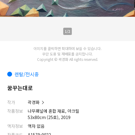
1/2
이미지를 클릭하면 확대하여 보실 수 있습니다.
무단 도용 및 재배포를 금지합니다.
Copyright © 곽경화 All rights reserved.
렌탈/전시중
꿈꾸는대로
작가
곽경화
작품정보
나무패널에 혼합 재료, 아크릴
53x80cm (25호), 2019
액자정보
액자 없음
작품코드
A1579-0022