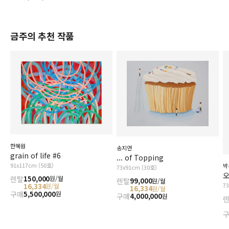
금주의 추천 작품
한혜원
송지연
grain of life #6
... of Topping
91x117cm (50호)
박
73x91cm (30호)
오
렌탈
150,000
원/월
렌탈
99,000
원/월
7
16,334
원/월
16,334
원/월
구매
5,500,000
원
구매
4,000,000
원