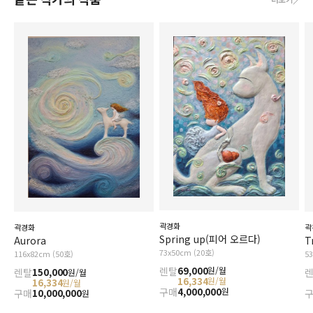
곽경화
곽경화
곽
Spring up(피어 오르다)
Aurora
T
73x50cm (20호)
116x82cm (50호)
5
렌탈
69,000
원/월
렌탈
150,000
원/월
16,334
원/월
16,334
원/월
구매
4,000,000
원
구매
10,000,000
원