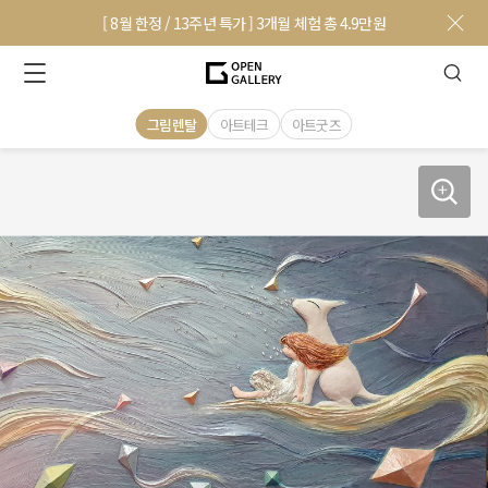
[ 8월 한정 / 13주년 특가 ] 3개월 체험 총 4.9만원
그림렌탈
아트테크
아트굿즈