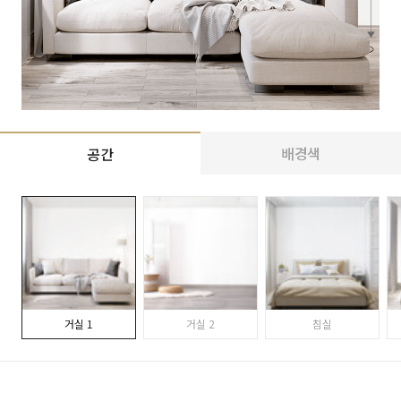
배경색
공간
거실 1
거실 2
침실