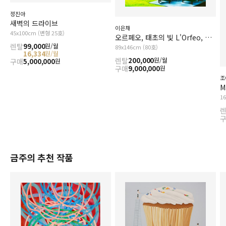
정진아
새벽의 드라이브
이은채
45x100cm (변형 25호)
오르페오, 태초의 빛 L'Orfeo, The Primal Light
렌탈
99,000
원/월
89x146cm (80호)
16,334
원/월
렌탈
200,000
원/월
구매
5,000,000
원
구매
9,000,000
원
조
M
1
금주의 추천 작품