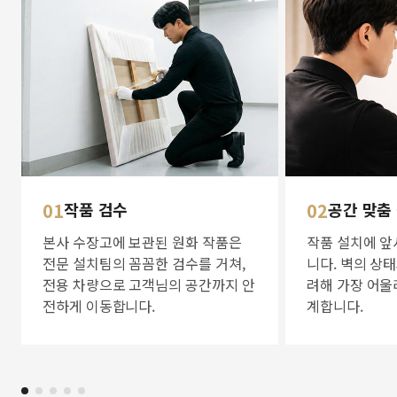
01
작품 검수
02
공간 맞춤
본사 수장고에 보관된 원화 작품은
작품 설치에 앞
전문 설치팀의 꼼꼼한 검수를 거쳐,
니다. 벽의 상
전용 차량으로 고객님의 공간까지 안
려해 가장 어울
전하게 이동합니다.
계합니다.