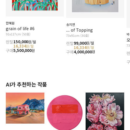
한혜원
송지연
grain of life #6
... of Topping
91x117cm (50호)
박
73x91cm (30호)
오
렌탈
150,000
원/월
렌탈
99,000
원/월
7
16,334
원/월
16,334
원/월
구매
5,500,000
원
구매
4,000,000
원
AI가 추천하는 작품