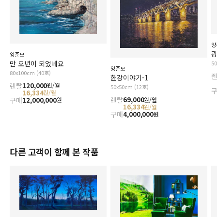
양
광
양준모
만 오년이 되었네요
5
양준모
80x100cm (40호)
한강이야기-1
렌탈
120,000
원/월
50x50cm (12호)
16,334
원/월
렌탈
69,000
원/월
구매
12,000,000
원
16,334
원/월
구매
4,000,000
원
다른 고객이 함께 본 작품