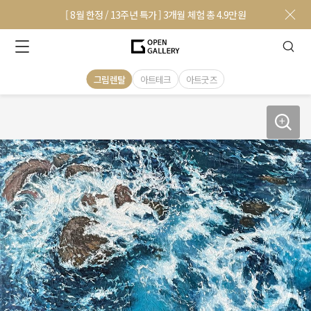
[ 8월 한정 / 13주년 특가 ] 3개월 체험 총 4.9만원
그림렌탈
아트테크
아트굿즈