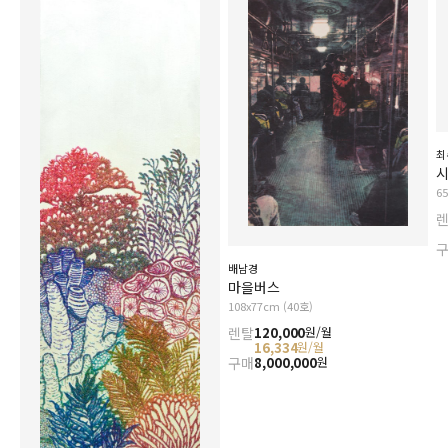
최
시
6
배남경
마을버스
108x77cm (40호)
렌탈
120,000
원/월
16,334
원/월
구매
8,000,000
원