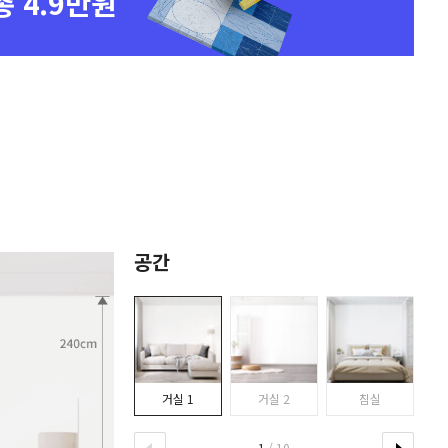
총 4.9만원
공간
거실 1
거실 2
침실
1
/ 10