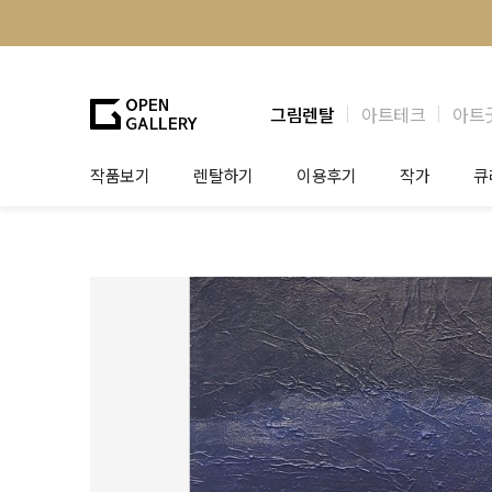
그림렌탈
아트테크
아트
작품보기
렌탈하기
이용후기
작가
큐
그림렌탈
개인 고객
작가소개
제
법인상담
법인 고객
작가공모
작
기프트카드
셀럽 인터뷰
그
테