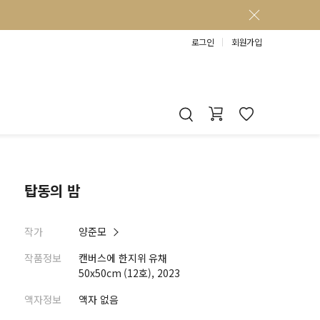
로그인
회원가입
탑동의 밤
작가
양준모
작품정보
캔버스에 한지위 유채
50x50cm (12호), 2023
액자정보
액자 없음