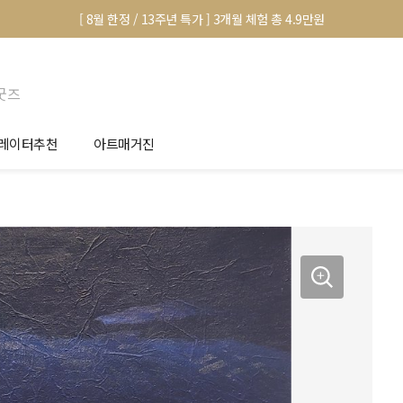
[ 8월 한정 / 13주년 특가 ] 3개월 체험 총 4.9만원
굿즈
레이터추천
아트매거진
안서 신청
전시 정보
품선택 Tip
미술 이야기
림인테리어 Tip
아트 딕셔너리
마별 추천