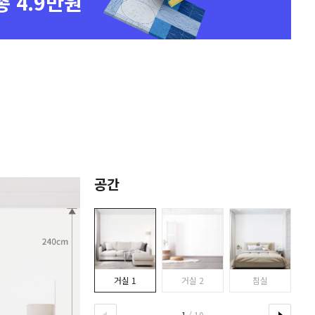
총 4.9만원
공간
거실 1
거실 2
침실
1
/ 10