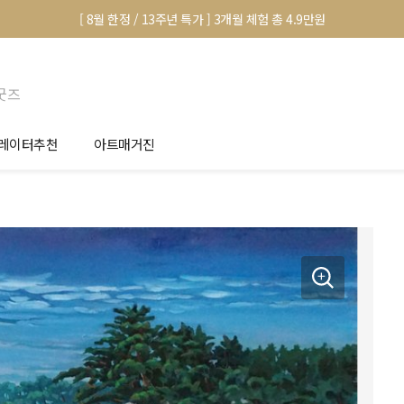
[ 8월 한정 / 13주년 특가 ] 3개월 체험 총 4.9만원
굿즈
레이터추천
아트매거진
안서 신청
전시 정보
품선택 Tip
미술 이야기
림인테리어 Tip
아트 딕셔너리
마별 추천