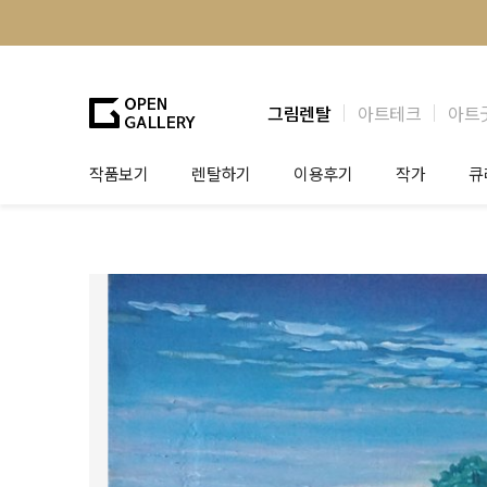
그림렌탈
아트테크
아트
작품보기
렌탈하기
이용후기
작가
큐
그림렌탈
개인 고객
작가소개
제
법인상담
법인 고객
작가공모
작
기프트카드
셀럽 인터뷰
그
테