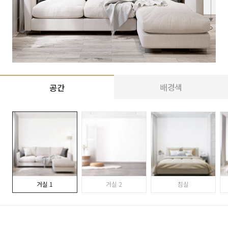
배경색
공간
거실 1
거실 2
침실