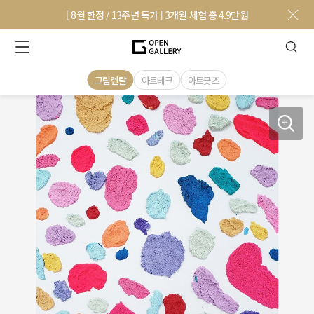
[ 8월 한정 / 13주년 특가 ] 3개월 체험 총 4.9만원
그림렌탈
아트테크
아트굿즈