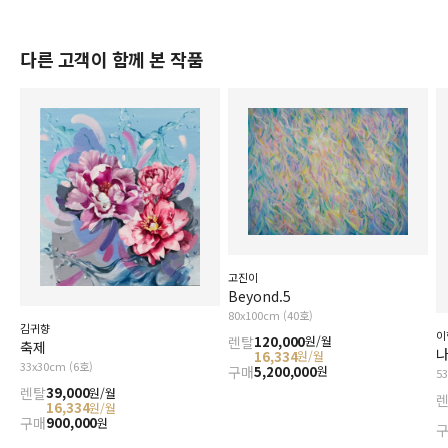
다른 고객이 함께 본 작품
고진이
Beyond.5
80x100cm (40호)
김귀향
이
렌탈
120,000
원/월
축제
나
16,334
원/월
33x30cm (6호)
구매
5,200,000
원
5
렌탈
39,000
원/월
16,334
원/월
구매
900,000
원