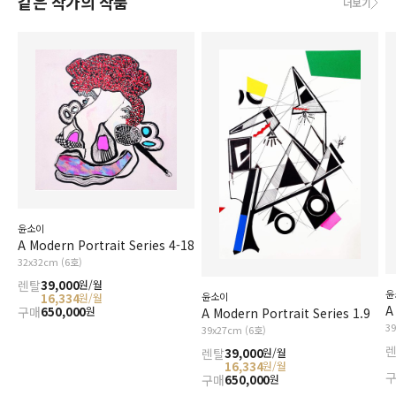
같은 작가의 작품
더보기
윤소이
A Modern Portrait Series 4-18
32x32cm (6호)
렌탈
39,000
원/월
윤
윤소이
16,334
원/월
A
구매
650,000
원
A Modern Portrait Series 1.9
3
39x27cm (6호)
렌탈
39,000
원/월
16,334
원/월
구매
650,000
원