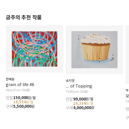
금주의 추천 작품
한혜원
송지연
grain of life #6
... of Topping
91x117cm (50호)
박
73x91cm (30호)
오
렌탈
150,000
원/월
렌탈
99,000
원/월
7
16,334
원/월
16,334
원/월
구매
5,500,000
원
구매
4,000,000
원