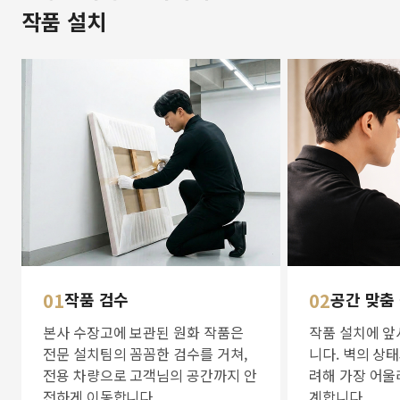
작품 설치
01
작품 검수
02
공간 맞춤
본사 수장고에 보관된 원화 작품은
작품 설치에 앞
전문 설치팀의 꼼꼼한 검수를 거쳐,
니다. 벽의 상
전용 차량으로 고객님의 공간까지 안
려해 가장 어울
전하게 이동합니다.
계합니다.