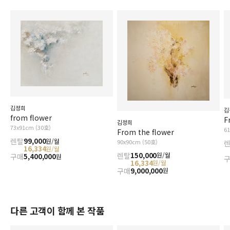
김정희
김
from flower
F
김정희
73x91cm (30호)
6
From the flower
렌탈
99,000
원/월
90x90cm (50호)
16,334
원/월
렌탈
150,000
원/월
구매
5,400,000
원
16,334
원/월
구매
9,000,000
원
다른 고객이 함께 본 작품