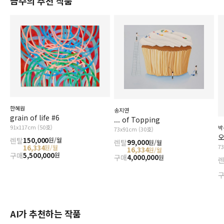
금주의 추천 작품
한혜원
송지연
grain of life #6
... of Topping
91x117cm (50호)
박
73x91cm (30호)
오
렌탈
150,000
원/월
렌탈
99,000
원/월
7
16,334
원/월
16,334
원/월
구매
5,500,000
원
구매
4,000,000
원
AI가 추천하는 작품