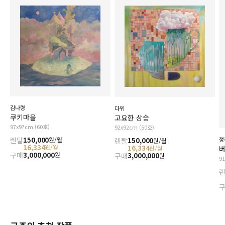
김나령
다위
쿠키마을
고요한 상승
97x97cm (60호)
92x92cm (50호)
렌탈
150,000
정
원/월
렌탈
150,000
원/월
16,334
원/월
16,334
원/월
버
구매
3,000,000
원
구매
3,000,000
원
9