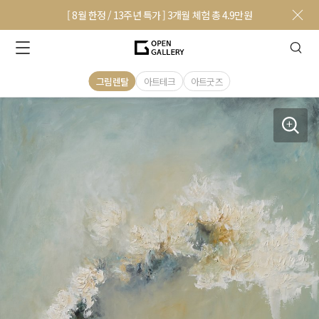
[ 8월 한정 / 13주년 특가 ] 3개월 체험 총 4.9만원
그림렌탈
아트테크
아트굿즈