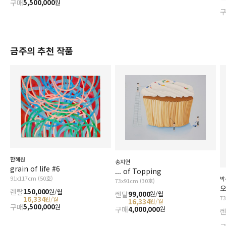
구매
5,500,000
원
금주의 추천 작품
한혜원
송지연
grain of life #6
... of Topping
91x117cm (50호)
박
73x91cm (30호)
오
렌탈
150,000
원/월
렌탈
99,000
원/월
7
16,334
원/월
16,334
원/월
구매
5,500,000
원
구매
4,000,000
원