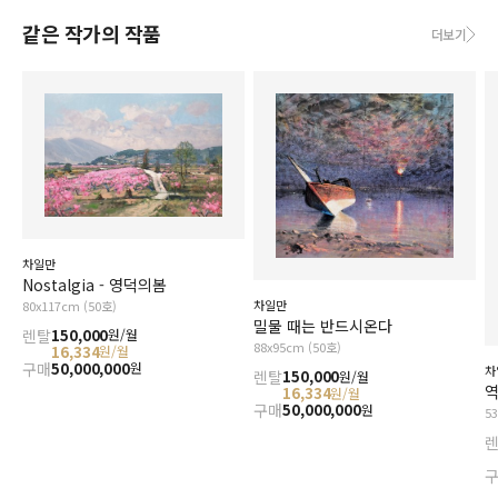
같은 작가의 작품
더보기
차일만
Nostalgia - 영덕의봄
차일만
80x117cm (50호)
밀물 때는 반드시온다
렌탈
150,000
원/월
88x95cm (50호)
16,334
원/월
구매
50,000,000
원
차
렌탈
150,000
원/월
역
16,334
원/월
구매
50,000,000
원
5