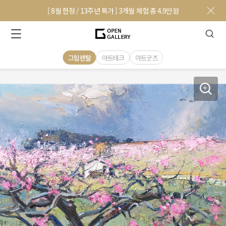
[ 8월 한정 / 13주년 특가 ] 3개월 체험 총 4.9만원
그림렌탈
아트테크
아트굿즈