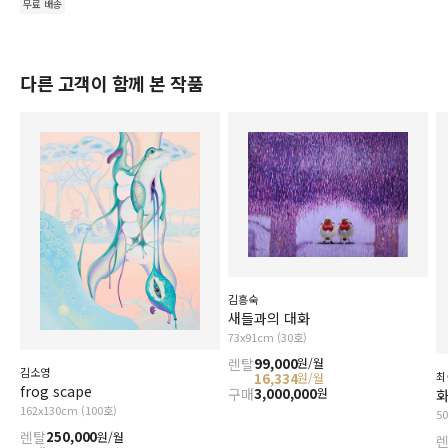
무료 배송
다른 고객이 함께 본 작품
김흥숙
새들과의 대화
73x91cm (30호)
렌탈
99,000
원/월
김소영
최
16,334
원/월
frog scape
구매
3,000,000
원
162x130cm (100호)
5
렌탈
250,000
원/월