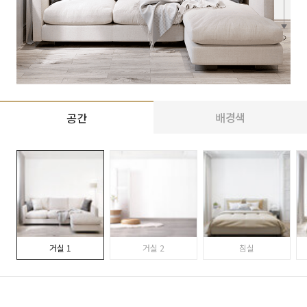
배경색
공간
거실 1
거실 2
침실