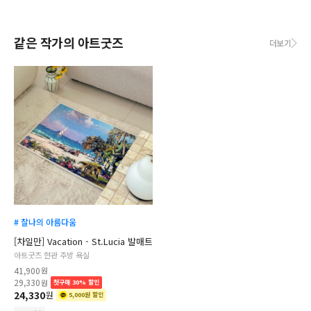
같은 작가의 아트굿즈
더보기
# 찰나의 아름다움
[차일만] Vacation - St.Lucia 발매트
아트굿즈 현관 주방 욕실
41,900
원
29,330
원
첫구매 30% 할인
24,330
원
5,000원 할인