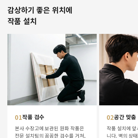
감상하기 좋은 위치에
작품 설치
01
작품 검수
02
공간 맞춤
본사 수장고에 보관된 원화 작품은
작품 설치에 앞
전문 설치팀의 꼼꼼한 검수를 거쳐,
니다. 벽의 상