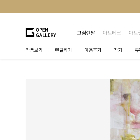
그림렌탈
아트테크
아트
작품보기
렌탈하기
이용후기
작가
큐
그림렌탈
개인 고객
작가소개
제
법인상담
법인 고객
작가공모
작
기프트카드
셀럽 인터뷰
그
테