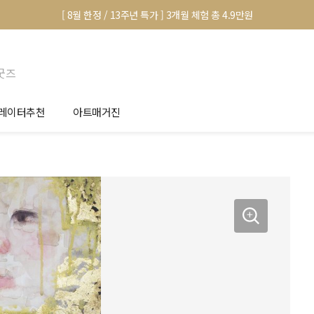
[ 8월 한정 / 13주년 특가 ] 3개월 체험 총 4.9만원
굿즈
레이터추천
아트매거진
안서 신청
전시 정보
품선택 Tip
미술 이야기
림인테리어 Tip
아트 딕셔너리
마별 추천