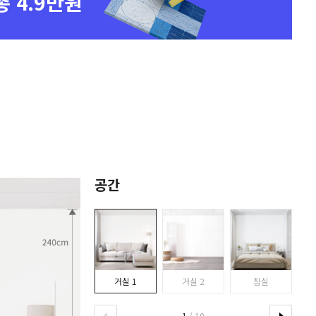
총 4.9만원
공간
거실 1
거실 2
침실
1
/ 10