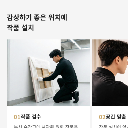
감상하기 좋은 위치에
작품 설치
01
작품 검수
02
공간 맞춤
본사 수장고에 보관된 원화 작품은
작품 설치에 앞