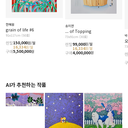
한혜원
송지연
grain of life #6
... of Topping
91x117cm (50호)
박
73x91cm (30호)
오
렌탈
150,000
원/월
렌탈
99,000
원/월
7
16,334
원/월
16,334
원/월
구매
5,500,000
원
구매
4,000,000
원
AI가 추천하는 작품