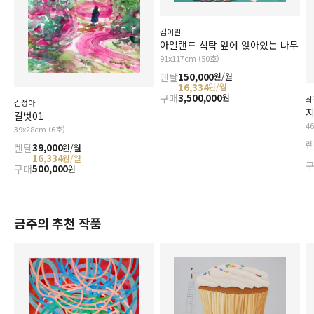
김이린
아일랜드 식탁 앞에 앉아있는 나무
91x117cm (50호)
렌탈
150,000
원/월
16,334
원/월
구매
3,500,000
원
최
김정아
길벗01
4
39x28cm (6호)
렌탈
39,000
원/월
16,334
원/월
구매
500,000
원
금주의 추천 작품