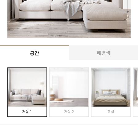
배경색
공간
거실 1
거실 2
침실