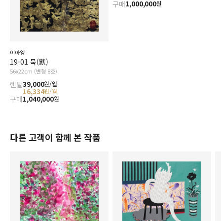
구매
1,000,000
원
이아영
19-01 묵(默)
56x22cm (변형 8호)
렌탈
39,000
원/월
16,334
원/월
구매
1,040,000
원
다른 고객이 함께 본 작품