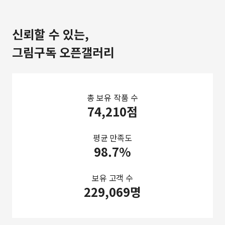
신뢰할 수 있는,
그림구독 오픈갤러리
총 보유 작품 수
74,210점
평균 만족도
98.7%
보유 고객 수
229,069명