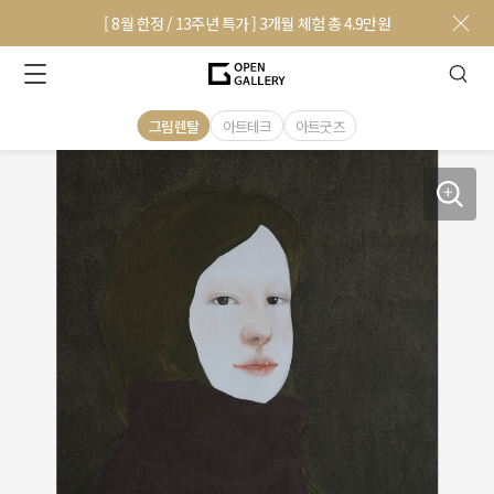
[ 8월 한정 / 13주년 특가 ] 3개월 체험 총 4.9만원
그림렌탈
아트테크
아트굿즈