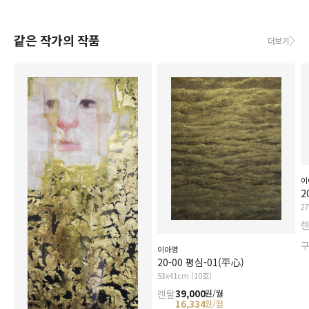
같은 작가의 작품
더보기
이
2
2
이아영
20-00 평심-01(平心)
53x41cm (10호)
렌탈
39,000
원/월
16,334
원/월