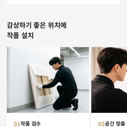
감상하기 좋은 위치에
작품 설치
01
작품 검수
02
공간 맞춤