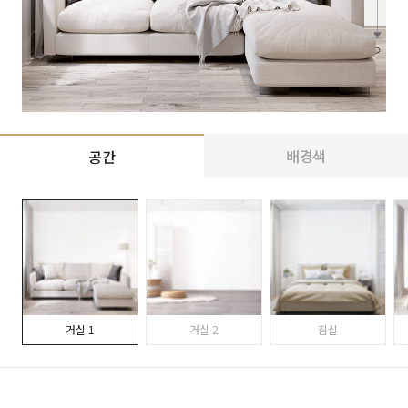
배경색
공간
거실 1
거실 2
침실