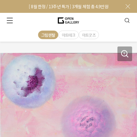
[ 8월 한정 / 13주년 특가 ] 3개월 체험 총 4.9만원
그림렌탈
아트테크
아트굿즈