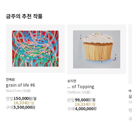
금주의 추천 작품
한혜원
송지연
grain of life #6
... of Topping
91x117cm (50호)
박
73x91cm (30호)
오
렌탈
150,000
원/월
렌탈
99,000
원/월
7
16,334
원/월
16,334
원/월
구매
5,500,000
원
구매
4,000,000
원