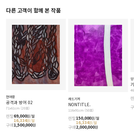
다른 고객이 함께 본 작품
양
기
4
현여람
레드기저
공격과 방어 02
NONTITLE.
71x61cm (20호)
116x91cm (50호)
렌탈
69,000
원/월
렌탈
150,000
원/월
16,334
원/월
16,334
원/월
구매
1,500,000
원
구매
2,000,000
원