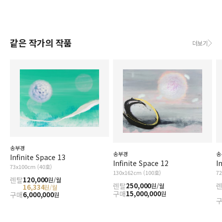
같은 작가의 작품
더보기
송부경
송
송부경
Infinite Space 13
I
Infinite Space 12
73x100cm (40호)
7
130x162cm (100호)
렌탈
120,000
원/월
렌탈
250,000
원/월
16,334
원/월
구매
15,000,000
원
구매
6,000,000
원