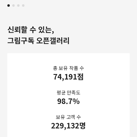
신뢰할 수 있는,
그림구독 오픈갤러리
총 보유 작품 수
74,191점
평균 만족도
98.7%
보유 고객 수
229,132명