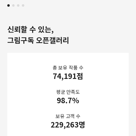
신뢰할 수 있는,
그림구독 오픈갤러리
총 보유 작품 수
74,191점
평균 만족도
98.7%
보유 고객 수
229,263명