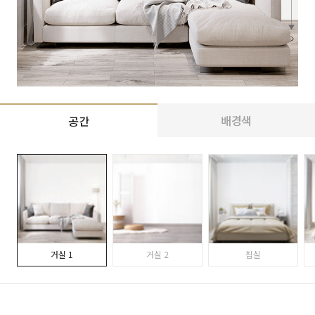
배경색
공간
거실 1
거실 2
침실