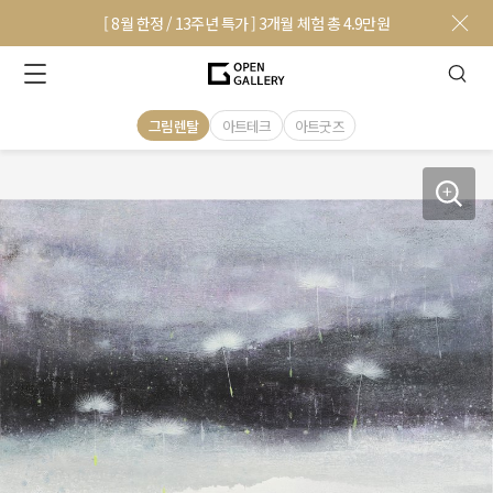
[ 8월 한정 / 13주년 특가 ] 3개월 체험 총 4.9만원
그림렌탈
아트테크
아트굿즈