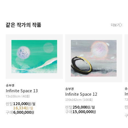
같은 작가의 작품
더보기
송부경
송
송부경
Infinite Space 13
I
Infinite Space 12
73x100cm (40호)
7
130x162cm (100호)
렌탈
120,000
원/월
렌탈
250,000
원/월
16,334
원/월
구매
15,000,000
원
구매
6,000,000
원