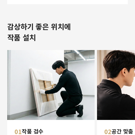
감상하기 좋은 위치에
작품 설치
01
작품 검수
02
공간 맞춤