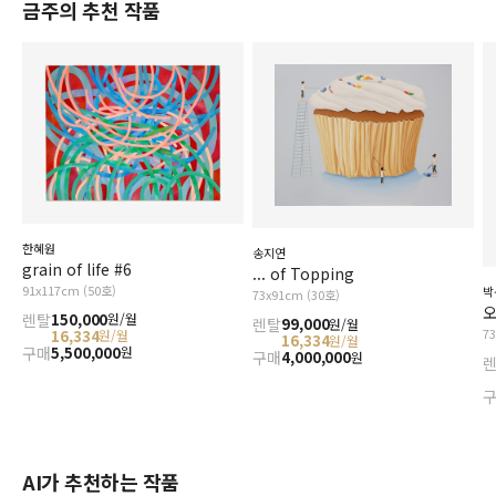
금주의 추천 작품
한혜원
송지연
grain of life #6
... of Topping
91x117cm (50호)
박
73x91cm (30호)
오
렌탈
150,000
원/월
렌탈
99,000
원/월
7
16,334
원/월
16,334
원/월
구매
5,500,000
원
구매
4,000,000
원
AI가 추천하는 작품