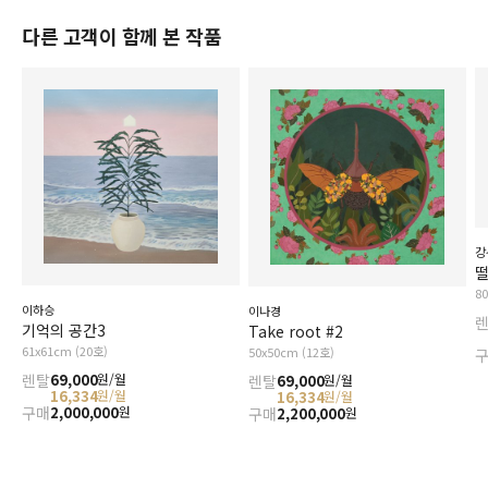
다른 고객이 함께 본 작품
강
떨
8
이하승
이나경
기억의 공간3
Take root #2
61x61cm (20호)
50x50cm (12호)
렌탈
69,000
원/월
렌탈
69,000
원/월
16,334
원/월
16,334
원/월
구매
2,000,000
원
구매
2,200,000
원