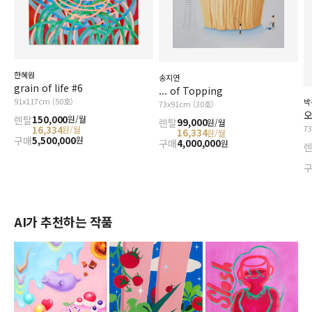
한혜원
송지연
grain of life #6
... of Topping
91x117cm (50호)
박
73x91cm (30호)
오
렌탈
150,000
원/월
렌탈
99,000
원/월
7
16,334
원/월
16,334
원/월
구매
5,500,000
원
구매
4,000,000
원
AI가 추천하는 작품