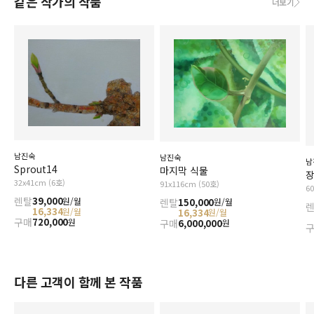
같은 작가의 작품
더보기
남진숙
남진숙
남
Sprout14
마지막 식물
32x41cm (6호)
91x116cm (50호)
6
렌탈
39,000
원/월
렌탈
150,000
원/월
16,334
원/월
16,334
원/월
구매
720,000
원
구매
6,000,000
원
다른 고객이 함께 본 작품