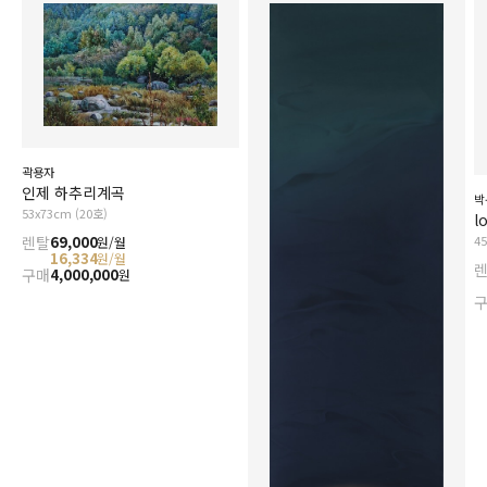
곽용자
인제 하추리계곡
박
53x73cm (20호)
l
렌탈
69,000
4
원/월
16,334
원/월
구매
4,000,000
원