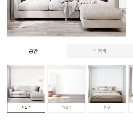
배경색
공간
거실 1
거실 2
침실