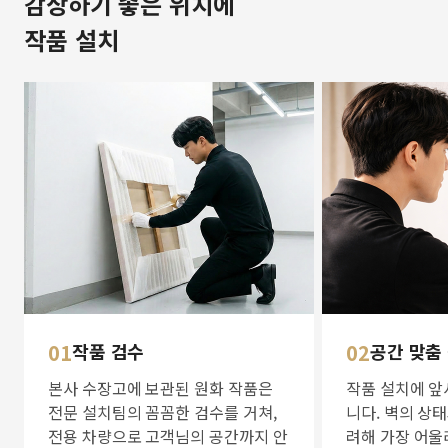
감상하기 좋은 위치에
작품 설치
01
작품 검수
02
공간 맞춤
본사 수장고에 보관된 원화 작품은
작품 설치에 앞
전문 설치팀의 꼼꼼한 검수를 거쳐,
니다. 벽의 상
전용 차량으로 고객님의 공간까지 안
려해 가장 어울