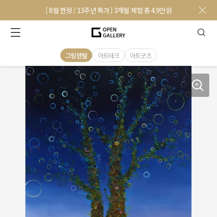
[ 8월 한정 / 13주년 특가 ] 3개월 체험 총 4.9만원
그림렌탈
아트테크
아트굿즈