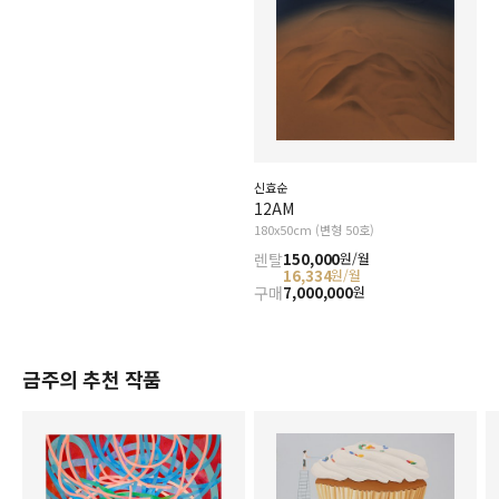
신효순
12AM
180x50cm (변형 50호)
렌탈
150,000
원/월
16,334
원/월
구매
7,000,000
원
금주의 추천 작품