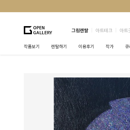
그림렌탈
아트테크
아트
작품보기
렌탈하기
이용후기
작가
큐
그림렌탈
개인 고객
작가소개
제
법인상담
법인 고객
작가공모
작
기프트카드
셀럽 인터뷰
그
테