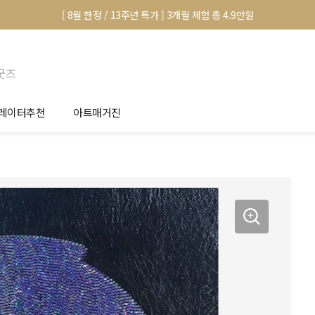
[ 8월 한정 / 13주년 특가 ] 3개월 체험 총 4.9만원
굿즈
레이터추천
아트매거진
안서 신청
전시 정보
품선택 Tip
미술 이야기
림인테리어 Tip
아트 딕셔너리
마별 추천