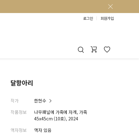
로그인
회원가입
달항아리
작가
한현수
작품정보
나무패널에 가죽에 자개, 가죽
45x45cm (10호), 2024
액자정보
액자 있음