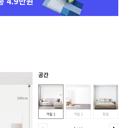
총 4.9만원
공간
거실 1
거실 2
침실
1
/ 10