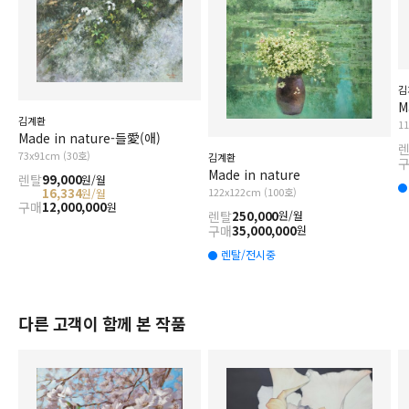
김
M
김계환
1
Made in nature-들愛(애)
73x91cm (30호)
김계환
Made in nature
렌탈
99,000
원/월
122x122cm (100호)
16,334
원/월
구매
12,000,000
원
렌탈
250,000
원/월
구매
35,000,000
원
렌탈/전시중
다른 고객이 함께 본 작품