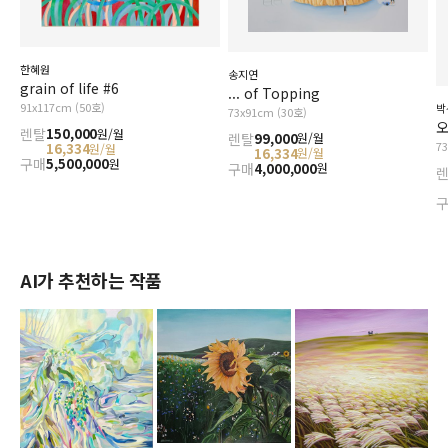
한혜원
송지연
grain of life #6
... of Topping
91x117cm (50호)
박
73x91cm (30호)
오
렌탈
150,000
원/월
렌탈
99,000
원/월
7
16,334
원/월
16,334
원/월
구매
5,500,000
원
구매
4,000,000
원
AI가 추천하는 작품