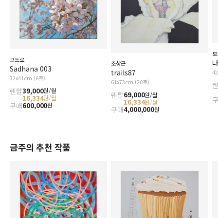
모
고드로
나
조상근
Sadhana 003
trails87
4
32x41cm (6호)
61x73cm (20호)
렌탈
39,000
원/월
렌탈
69,000
원/월
16,334
원/월
16,334
원/월
구매
600,000
원
구매
4,000,000
원
금주의 추천 작품