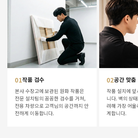
01
작품 검수
02
공간 맞춤
본사 수장고에 보관된 원화 작품은
작품 설치에 앞
전문 설치팀의 꼼꼼한 검수를 거쳐,
니다. 벽의 상
전용 차량으로 고객님의 공간까지 안
려해 가장 어울
전하게 이동합니다.
계합니다.