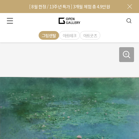
[ 8월 한정 / 13주년 특가 ] 3개월 체험 총 4.9만원
그림렌탈
아트테크
아트굿즈