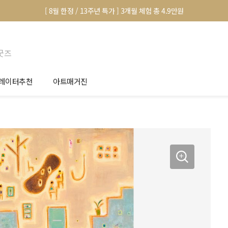
[ 8월 한정 / 13주년 특가 ] 3개월 체험 총 4.9만원
굿즈
레이터추천
아트매거진
안서 신청
전시 정보
품선택 Tip
미술 이야기
림인테리어 Tip
아트 딕셔너리
마별 추천