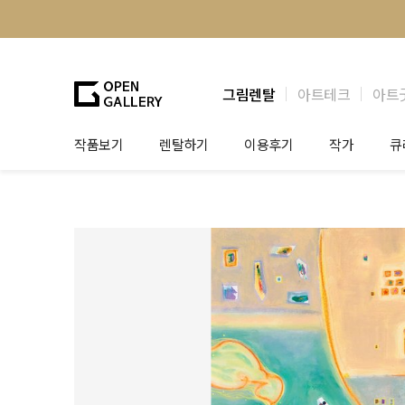
그림렌탈
아트테크
아트
작품보기
렌탈하기
이용후기
작가
큐
그림렌탈
개인 고객
작가소개
제
법인상담
법인 고객
작가공모
작
기프트카드
셀럽 인터뷰
그
테