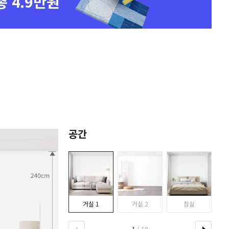
총 4.9만원
공간
거실 1
거실 2
침실
1
/ 10