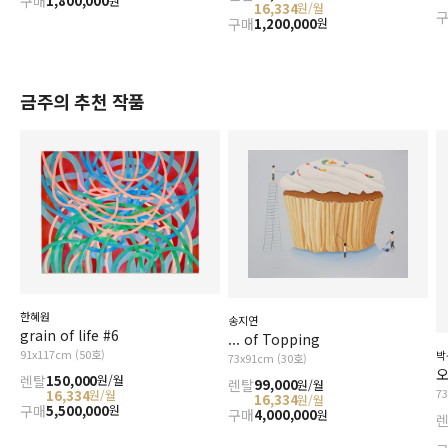
구매
1,800,000
원
16,334
원/월
구매
1,200,000
원
금주의 추천 작품
한혜원
송지연
grain of life #6
... of Topping
91x117cm (50호)
박
73x91cm (30호)
오
렌탈
150,000
원/월
렌탈
99,000
원/월
7
16,334
원/월
16,334
원/월
구매
5,500,000
원
구매
4,000,000
원