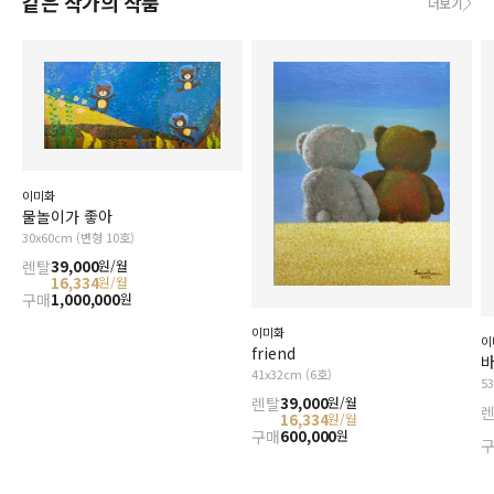
같은 작가의 작품
더보기
이미화
물놀이가 좋아
30x60cm (변형 10호)
렌탈
39,000
원/월
16,334
원/월
구매
1,000,000
원
이미화
이
friend
41x32cm (6호)
5
렌탈
39,000
원/월
16,334
원/월
구매
600,000
원