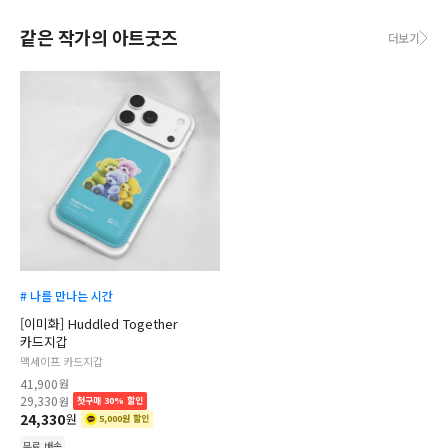
같은 작가의 아트굿즈
더보기
# 나를 만나는 시간
[이미화] Huddled Together
카드지갑
맥세이프 카드지갑
41,900
원
29,330
원
첫구매 30% 할인
24,330
원
5,000원 할인
무료 배송