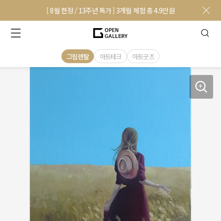
[ 8월 한정 / 13주년 특가 ] 3개월 체험 총 4.9만원
그림렌탈
아트테크
아트굿즈