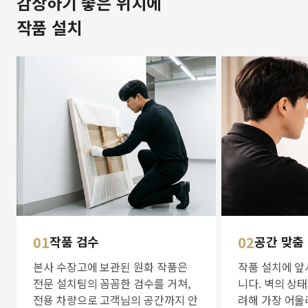
감상하기 좋은 위치에
작품 설치
01
작품 검수
02
공간 맞춤
본사 수장고에 보관된 원화 작품은
작품 설치에 앞
전문 설치팀의 꼼꼼한 검수를 거쳐,
니다. 벽의 상
전용 차량으로 고객님의 공간까지 안
려해 가장 어울