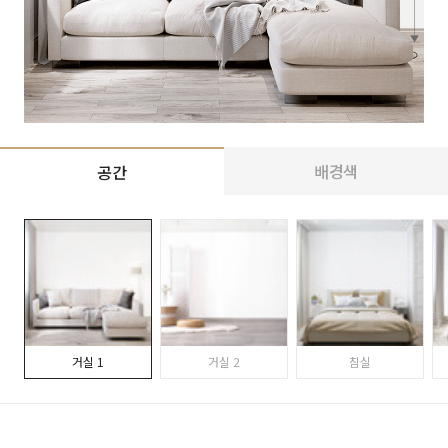
배경색
공간
거실 1
거실 2
침실