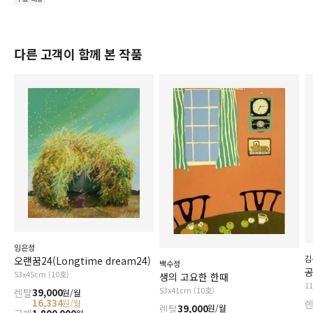
다른 고객이 함께 본 작품
임은정
김
오랜꿈24(Longtime dream24)
백수정
53x45cm (10호)
생의 고요한 한때
1
53x41cm (10호)
렌탈
39,000
원/월
16,334
원/월
렌탈
39,000
원/월