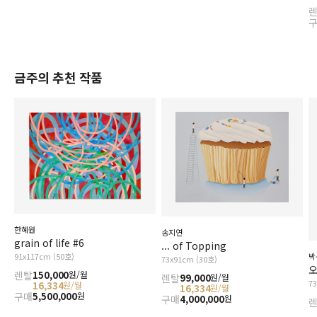
금주의 추천 작품
한혜원
송지연
grain of life #6
... of Topping
91x117cm (50호)
박
73x91cm (30호)
오
렌탈
150,000
원/월
렌탈
99,000
원/월
7
16,334
원/월
16,334
원/월
구매
5,500,000
원
구매
4,000,000
원