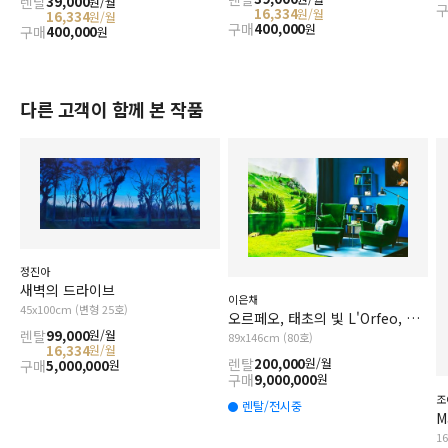
렌탈
39,000
원/월
16,334
원/월
16,334
원/월
구매
400,000
원
구매
400,000
원
다른 고객이 함께 본 작품
정진아
새벽의 드라이브
이은채
45x100cm (변형 25호)
오르페오, 태초의 빛 L'Orfeo, The Primal Light
렌탈
99,000
원/월
89x146cm (80호)
16,334
원/월
렌탈
200,000
원/월
구매
5,000,000
원
구매
9,000,000
원
조
렌탈/전시중
M
1