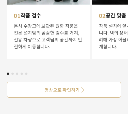
01
작품 검수
02
공간 맞춤
본사 수장고에 보관된 원화 작품은
작품 설치에 앞
전문 설치팀의 꼼꼼한 검수를 거쳐,
니다. 벽의 상
전용 차량으로 고객님의 공간까지 안
려해 가장 어울
전하게 이동합니다.
계합니다.
영상으로 확인하기