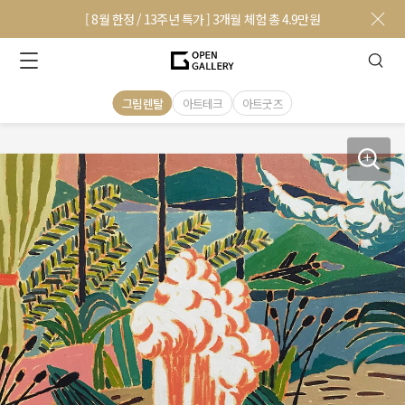
[ 8월 한정 / 13주년 특가 ] 3개월 체험 총 4.9만원
그림렌탈
아트테크
아트굿즈