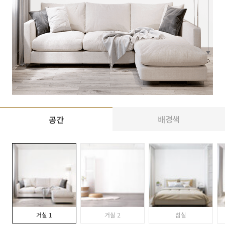
배경색
공간
거실 1
거실 2
침실