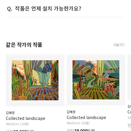
작품은 언제 설치 가능한가요?
같은 작가의 작품
더보기
김
C
김혜정
김혜정
Collected landscape
5
Collected landscape
46x53cm (10호)
46x53cm (10호)
렌탈
39,000
원/월