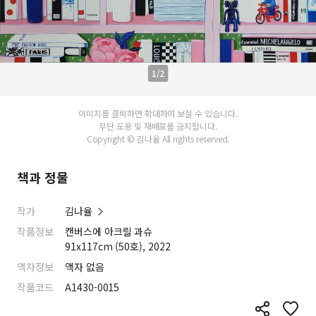
1/2
이미지를 클릭하면 확대하여 보실 수 있습니다.
무단 도용 및 재배포를 금지합니다.
Copyright © 김나율 All rights reserved.
책과 정물
작가
김나율
작품정보
캔버스에 아크릴 과슈
91x117cm (50호), 2022
액자정보
액자 없음
작품코드
A1430-0015