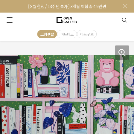
[ 8월 한정 / 13주년 특가 ] 3개월 체험 총 4.9만원
그림렌탈
아트테크
아트굿즈