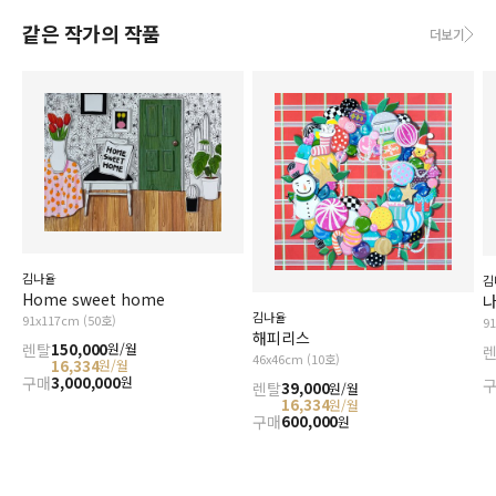
같은 작가의 작품
더보기
김나율
김
Home sweet home
나
김나율
91x117cm (50호)
9
해피리스
렌탈
150,000
원/월
46x46cm (10호)
16,334
원/월
구매
3,000,000
원
렌탈
39,000
원/월
16,334
원/월
구매
600,000
원