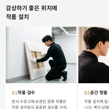
감상하기 좋은 위치에
작품 설치
01
작품 검수
02
공간 맞춤
본사 수장고에 보관된 원화 작품은
작품 설치에 앞
전문 설치팀의 꼼꼼한 검수를 거쳐,
니다. 벽의 상