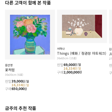
다른 고객이 함께 본 작품
서하나
김
Things (매화 / 정관장 아트워크)
J
36x63cm (15호)
2
렌탈
69,000
원/월
문선영
16,334
원/월
꽃처럼
구매
2,000,000
원
30x30cm (6호)
렌탈
39,000
원/월
16,334
원/월
구매
650,000
원
금주의 추천 작품