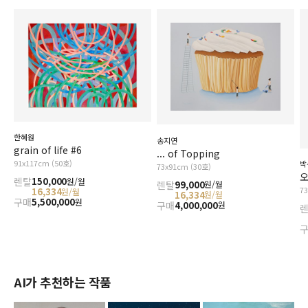
한혜원
송지연
grain of life #6
... of Topping
91x117cm (50호)
박
73x91cm (30호)
오
렌탈
150,000
원/월
렌탈
99,000
원/월
7
16,334
원/월
16,334
원/월
구매
5,500,000
원
구매
4,000,000
원
AI가 추천하는 작품