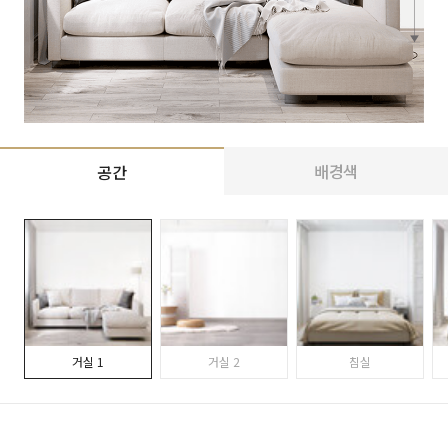
배경색
공간
거실 1
거실 2
침실