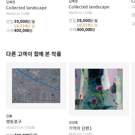
C
김혜정
김혜정
Collected landscape
5
Collected landscape
46x53cm (10호)
46x53cm (10호)
렌탈
39,000
원/월
렌탈
39,000
원/월
16,334
원/월
16,334
원/월
구매
400,000
원
구매
400,000
원
다른 고객이 함께 본 작품
김봄
영등포구
양정화
162x227cm (150호)
기억의 단편1
46x53cm (10호)
원/월