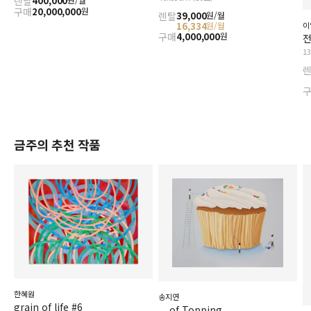
렌탈
400,000
구매
20,000,000
원
렌탈
39,000
원/월
16,334
이
원/월
구매
4,000,000
원
1
금주의 추천 작품
한혜원
송지연
grain of life #6
... of Topping