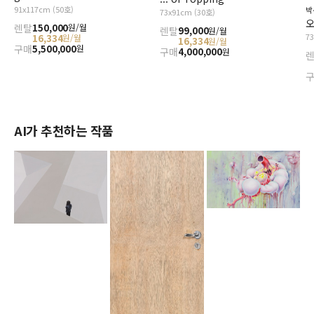
91x117cm (50호)
박
73x91cm (30호)
오
렌탈
150,000
원/월
렌탈
99,000
원/월
7
16,334
원/월
16,334
원/월
구매
5,500,000
원
구매
4,000,000
원
AI가 추천하는 작품