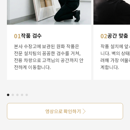
01
작품 검수
02
공간 맞춤
본사 수장고에 보관된 원화 작품은
작품 설치에 앞
전문 설치팀의 꼼꼼한 검수를 거쳐,
니다. 벽의 상
전용 차량으로 고객님의 공간까지 안
려해 가장 어울
전하게 이동합니다.
계합니다.
영상으로 확인하기