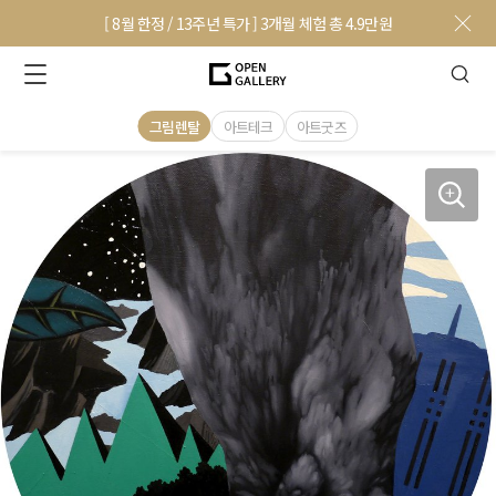
[ 8월 한정 / 13주년 특가 ] 3개월 체험 총 4.9만원
그림렌탈
아트테크
아트굿즈