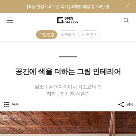
[ 8월 한정 / 13주년 특가 ] 3개월 체험 총 4.9만원
그림렌탈
아트테크
아트굿즈
공간에 색을 더하는 그림 인테리어
장소
|
공간 디자이너 최고요의 집
작가
|
정해진, 이은경
목록
공유