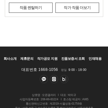
작품 렌탈하기
작가 작품 더보기
회사소개
제휴문의
작가공모 지원
진품보증서 조회
인재채용
대표번호 1668-1056
9:00 - 18:00
평일
상호명 : 오픈갤러리
I
대표 : 박의규
사업자등록번호 : 206-86-83224
I
호스팅 제공자 : AWS
통신판매신고번호 : 제2019-서울성동-01759호