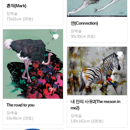
흔적(Mark)
장예슬
73x61cm (20호)
연(Connection)
장예슬
30x30cm (6호)
내 안의 사유2(The reason in
The road to you
me2)
장예슬
장예슬
53x46cm (10호)
130x162cm (100호)