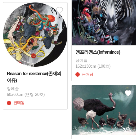
앵프라맹스(Inframince)
장예슬
162x130cm (100호)
Reason for existence(존재의
판매됨
이유)
장예슬
60x60cm (변형 20호)
판매됨