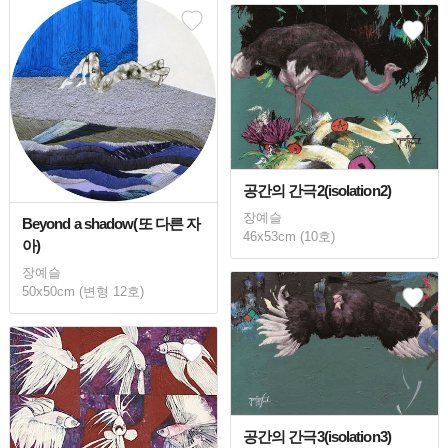
공간의 간극2(isolation2)
장예슬
Beyond a shadow(또 다른 자
46x53cm (10호)
아)
장예슬
50x50cm (변형 12호)
공간의 간극3(isolation3)