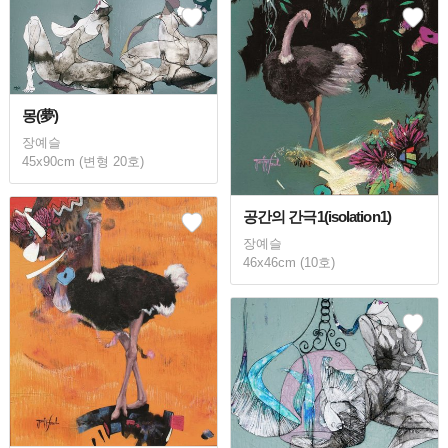
몽(夢)
장예슬
45x90cm (변형 20호)
공간의 간극1(isolation1)
장예슬
46x46cm (10호)