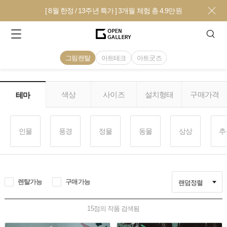
[ 8월 한정 / 13주년 특가 ] 3개월 체험 총 4.9만원
그림렌탈
아트테크
아트굿즈
색상
사이즈
설치형태
구매가격
테마
인물
풍경
정물
동물
상상
추
렌탈가능
구매가능
랜덤정렬
15
점의 작품 검색됨