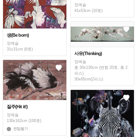
장예슬
41x53cm (10호)
생(Be born)
장예슬
31x31cm (6호)
사유(Thinking)
장예슬
총 30x130cm (변형 20호, 총 2
피스)
30x65cm(2피스)
질주(Hit it!)
장예슬
130x162cm (100호)
렌탈불가