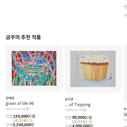
금주의 추천 작품
한혜원
송지연
grain of life #6
... of Topping
91x117cm (50호)
박
73x91cm (30호)
오
렌탈
150,000
원/월
렌탈
99,000
원/월
7
16,334
원/월
16,334
원/월
구매
5,500,000
원
구매
4,000,000
원