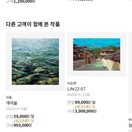
구매
1,200,000
원
다른 고객이 함께 본 작품
서승연
Life22-07
46x65cm (15호)
의동
렌탈
69,000
원/월
개여울
16,334
원/월
35x35cm (8호)
구매
3,000,000
원
렌탈
39,000
원/월
박
16,334
원/월
구매
950,000
잠
원
7