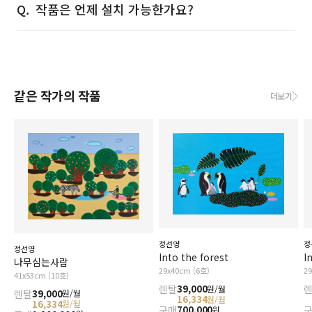
작품은 언제 설치 가능한가요?
같은 작가의 작품
더보기
정선영
정
정선영
Into the forest
I
나무심는사람
29x40cm (6호)
2
41x53cm (10호)
렌탈
39,000
원/월
렌탈
39,000
원/월
16,334
원/월
16,334
원/월
구매
700,000
원