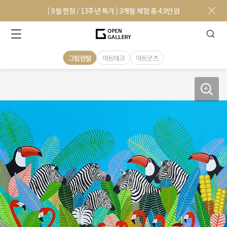
[ 8월 한정 / 13주년 특가 ] 3개월 체험 총 4.9만원
그림렌탈
아트테크
아트굿즈