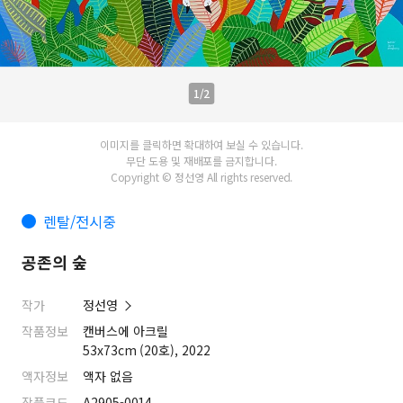
1/2
이미지를 클릭하면 확대하여 보실 수 있습니다.
무단 도용 및 재배포를 금지합니다.
Copyright © 정선영 All rights reserved.
렌탈/전시중
공존의 숲
작가
정선영
작품정보
캔버스에 아크릴
53x73cm (20호), 2022
액자정보
액자 없음
작품코드
A2905-0014