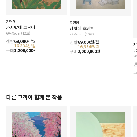
지현경
지현경
가지밭에 호랑이
창밖의 호랑이
60x45cm (12호)
73x53cm (20호)
렌탈
69,000
원/월
렌탈
69,000
원/월
지
16,334
원/월
16,334
원/월
구매
1,200,000
원
구매
2,000,000
원
8
다른 고객이 함께 본 작품