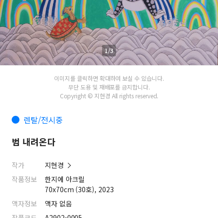
1/3
이미지를 클릭하면 확대하여 보실 수 있습니다.
무단 도용 및 재배포를 금지합니다.
Copyright © 지현경 All rights reserved.
렌탈/전시중
범 내려온다
작가
지현경
작품정보
한지에 아크릴
70x70cm (30호), 2023
액자정보
액자 없음
작품코드
A2902-0005