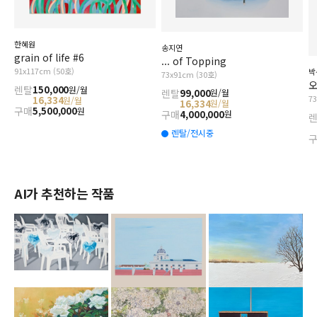
한혜원
송지연
grain of life #6
... of Topping
91x117cm (50호)
박
73x91cm (30호)
오
렌탈
150,000
원/월
렌탈
99,000
원/월
7
16,334
원/월
16,334
원/월
구매
5,500,000
원
구매
4,000,000
원
렌탈/전시중
AI가 추천하는 작품