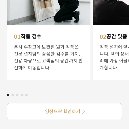
01
작품 검수
02
공간 맞춤
본사 수장고에 보관된 원화 작품은
작품 설치에 앞
전문 설치팀의 꼼꼼한 검수를 거쳐,
니다. 벽의 상
전용 차량으로 고객님의 공간까지 안
려해 가장 어울
전하게 이동합니다.
계합니다.
영상으로 확인하기