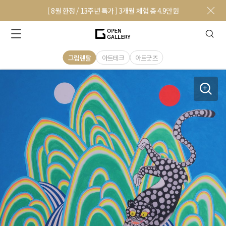
[ 8월 한정 / 13주년 특가 ] 3개월 체험 총 4.9만원
그림렌탈
아트테크
아트굿즈