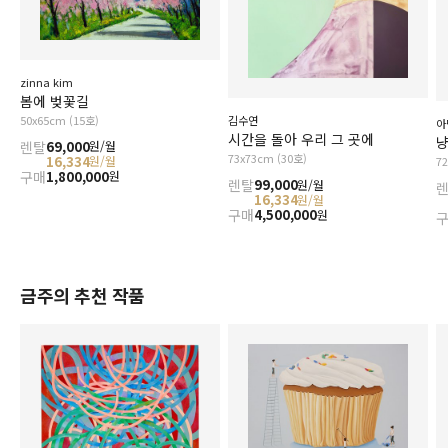
zinna kim
봄에 벚꽃길
50x65cm (15호)
김수연
아
시간을 돌아 우리 그 곳에
냥
렌탈
69,000
원/월
73x73cm (30호)
16,334
원/월
7
구매
1,800,000
원
렌탈
99,000
원/월
16,334
원/월
구매
4,500,000
원
금주의 추천 작품