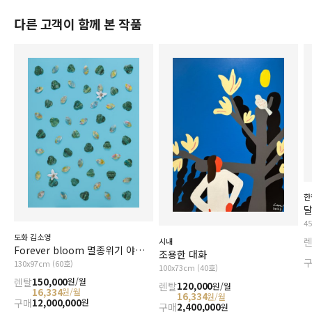
다른 고객이 함께 본 작품
한
4
도화 김소영
시내
Forever bloom 멸종위기 야생식물1급_황근
조용한 대화
130x97cm (60호)
100x73cm (40호)
렌탈
150,000
원/월
렌탈
120,000
원/월
16,334
원/월
16,334
원/월
구매
12,000,000
원
구매
2,400,000
원