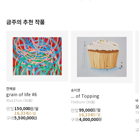
금주의 추천 작품
한혜원
송지연
grain of life #6
... of Topping
91x117cm (50호)
박
73x91cm (30호)
오
렌탈
150,000
원/월
렌탈
99,000
원/월
7
16,334
원/월
16,334
원/월
구매
5,500,000
원
구매
4,000,000
원