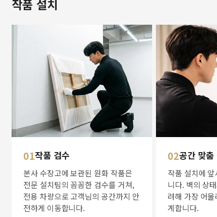
작품 설치
01
작품 검수
02
공간 맞춤
본사 수장고에 보관된 원화 작품은
작품 설치에 앞
전문 설치팀의 꼼꼼한 검수를 거쳐,
니다. 벽의 상
전용 차량으로 고객님의 공간까지 안
려해 가장 어울
전하게 이동합니다.
계합니다.