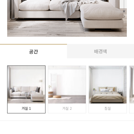
배경색
공간
거실 1
거실 2
침실