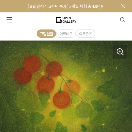
[ 8월 한정 / 13주년 특가 ] 3개월 체험 총 4.9만원
그림렌탈
아트테크
아트굿즈