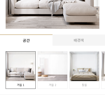
배경색
공간
거실 1
거실 2
침실