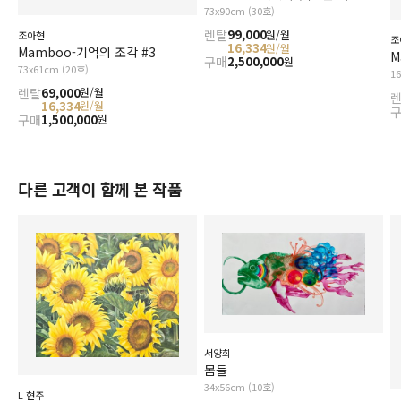
73x90cm (30호)
렌탈
99,000
원/월
조아현
조
16,334
원/월
Mamboo-기억의 조각 #3
M
구매
2,500,000
원
73x61cm (20호)
1
렌탈
69,000
원/월
16,334
원/월
구매
1,500,000
원
다른 고객이 함께 본 작품
서양희
몸들
34x56cm (10호)
L 현주