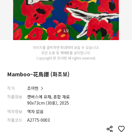
1/2
이미지를 클릭하면 확대하여 보실 수 있습니다.
무단 도용 및 재배포를 금지합니다.
Copyright © 조아현 All rights reserved.
Mamboo–花鳥譜 (화조보)
작가
조아현
작품정보
캔버스에 유채, 혼합 재료
90x73cm (30호), 2025
액자정보
액자 없음
작품코드
A2775-0003