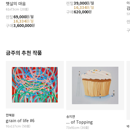
렌탈
39,000
원/월
이
햇살의 마음
16,334
원/월
감
61x73cm (20호)
구매
620,000
원
5
렌탈
69,000
원/월
16,334
원/월
구매
3,600,000
원
금주의 추천 작품
한혜원
송지연
grain of life #6
... of Topping
91x117cm (50호)
박
73x91cm (30호)