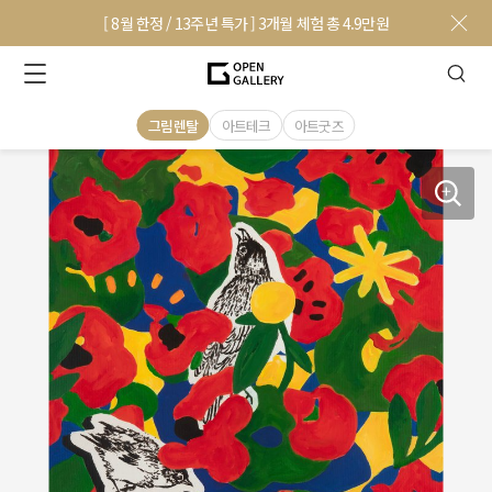
[ 8월 한정 / 13주년 특가 ] 3개월 체험 총 4.9만원
그림렌탈
아트테크
아트굿즈