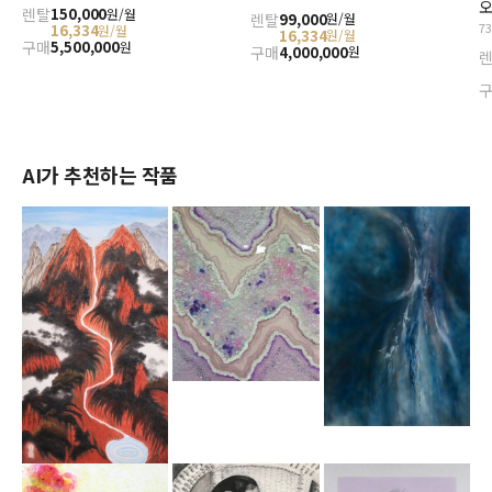
오
렌탈
150,000
원/월
렌탈
99,000
원/월
7
16,334
원/월
16,334
원/월
구매
5,500,000
원
구매
4,000,000
원
AI가 추천하는 작품