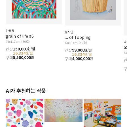
한혜원
송지연
grain of life #6
... of Topping
91x117cm (50호)
박
73x91cm (30호)
오
렌탈
150,000
원/월
렌탈
99,000
원/월
7
16,334
원/월
16,334
원/월
구매
5,500,000
원
구매
4,000,000
원
AI가 추천하는 작품