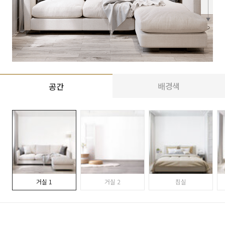
배경색
공간
거실 1
거실 2
침실