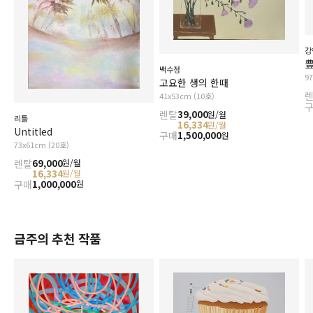
강
豊
백수정
9
고요한 생의 한때
41x53cm (10호)
렌탈
39,000
원/월
리틀
16,334
원/월
Untitled
구매
1,500,000
원
73x61cm (20호)
렌탈
69,000
원/월
16,334
원/월
구매
1,000,000
원
금주의 추천 작품