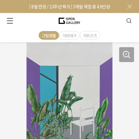
[ 8월 한정 / 13주년 특가 ] 3개월 체험 총 4.9만원
그림렌탈
아트테크
아트굿즈