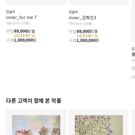
김슬비
김슬비
inner_for me 7
inner_감춰진3
50x73cm (20호)
50x73cm (20호)
렌탈
69,000
렌탈
69,000
원/월
원/월
16,334
16,334
원/월
원/월
구매
1,000,000
구매
1,000,000
원
원
김
意
6
다른 고객이 함께 본 작품