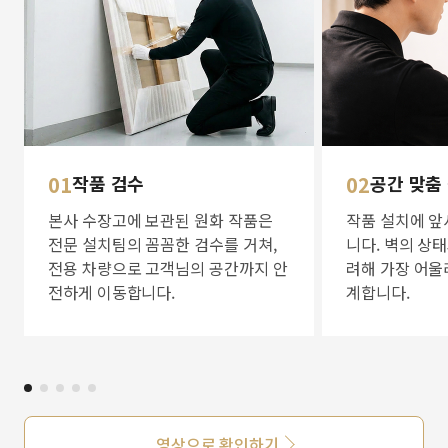
01
작품 검수
02
공간 맞춤
본사 수장고에 보관된 원화 작품은
작품 설치에 앞
전문 설치팀의 꼼꼼한 검수를 거쳐,
니다. 벽의 상
전용 차량으로 고객님의 공간까지 안
려해 가장 어울
전하게 이동합니다.
계합니다.
영상으로 확인하기