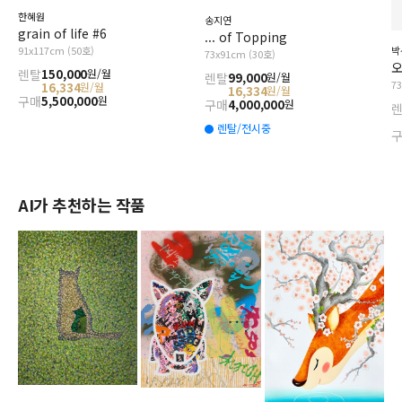
한혜원
송지연
grain of life #6
... of Topping
91x117cm (50호)
박
73x91cm (30호)
오
렌탈
150,000
원/월
렌탈
99,000
원/월
7
16,334
원/월
16,334
원/월
구매
5,500,000
원
구매
4,000,000
원
렌탈/전시중
AI가 추천하는 작품