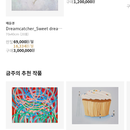
구매
1,200,000
원
배윤경
Dreamcatcher_Sweet dreams(Good night)
70x40cm (20호)
렌탈
69,000
원/월
16,334
원/월
구매
3,000,000
원
금주의 추천 작품