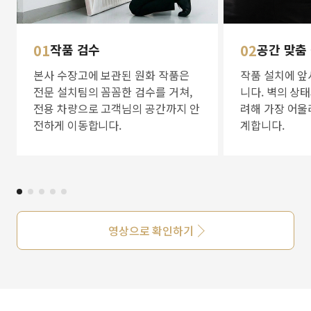
01
작품 검수
02
공간 맞춤
본사 수장고에 보관된 원화 작품은
작품 설치에 앞
전문 설치팀의 꼼꼼한 검수를 거쳐,
니다. 벽의 상
전용 차량으로 고객님의 공간까지 안
려해 가장 어울
전하게 이동합니다.
계합니다.
영상으로 확인하기