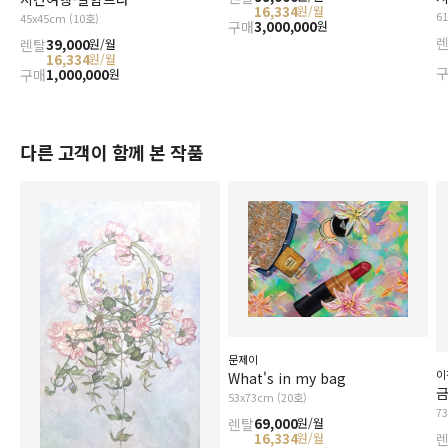
16,334
원/월
6
45x45cm (10호)
구매
3,000,000
원
렌탈
39,000
원/월
16,334
원/월
구매
1,000,000
원
다른 고객이 함께 본 작품
문제이
이
What's in my bag
금
53x73cm (20호)
7
렌탈
69,000
원/월
16,334
원/월