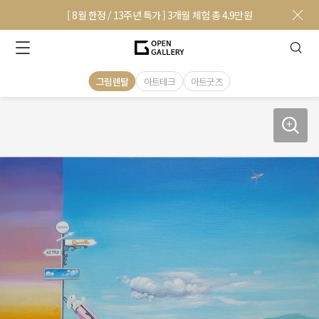
[ 8월 한정 / 13주년 특가 ] 3개월 체험 총 4.9만원
그림렌탈
아트테크
아트굿즈