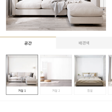
배경색
공간
거실 1
거실 2
침실